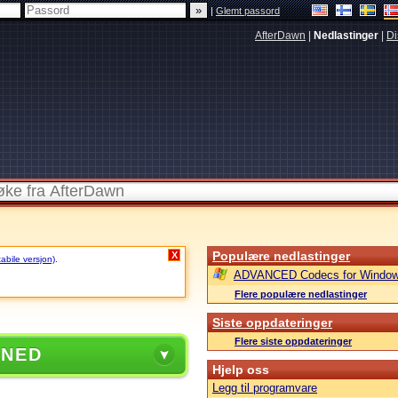
|
Glemt passord
AfterDawn
|
Nedlastinger
|
Di
Populære nedlastinger
X
tabile versjon)
.
ADVANCED Codecs for Window
Flere populære nedlastinger
Siste oppdateringer
Flere siste oppdateringer
 NED
Hjelp oss
Legg til programvare