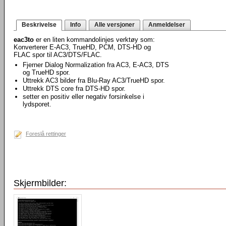
Beskrivelse
Info
Alle versjoner
Anmeldelser
eac3to
er en liten kommandolinjes verktøy som:
Konverterer E-AC3, TrueHD, PCM, DTS-HD og
FLAC spor til AC3/DTS/FLAC.
Fjerner Dialog Normalization fra AC3, E-AC3, DTS
og TrueHD spor.
Uttrekk AC3 bilder fra Blu-Ray AC3/TrueHD spor.
Uttrekk DTS core fra DTS-HD spor.
setter en positiv eller negativ forsinkelse i
lydsporet.
Foreslå rettinger
Skjermbilder: