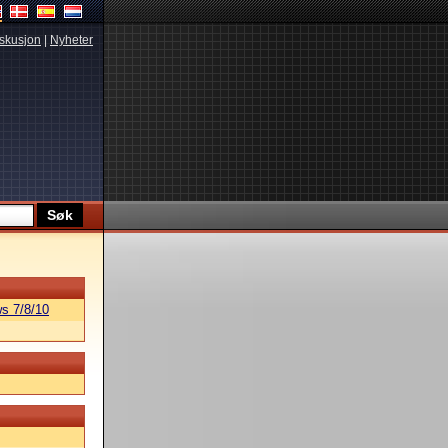
skusjon
|
Nyheter
s 7/8/10