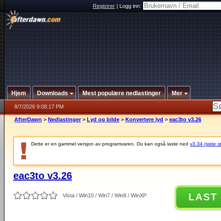
Registrer
|
Logg inn:
Hjem
Downloads
Mest populære nedlastinger
Mer
8/7/2026 9:08:17 PM
AfterDawn
>
Nedlastinger
>
Lyd og bilde
>
Konvertere lyd
>
eac3to v3.26
Dette er en gammel versjon av programvaren. Du kan også laste ned
v3.34 (siste s
eac3to v3.26
LAST
Vista / Win10 / Win7 / Win8 / WinXP