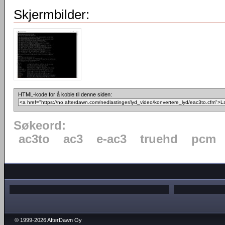
Skjermbilder:
HTML-kode for å koble til denne siden:
Søkeord:
ac3to
ac3
e-ac3
truehd
pcm
© 1999-2026 AfterDawn Oy