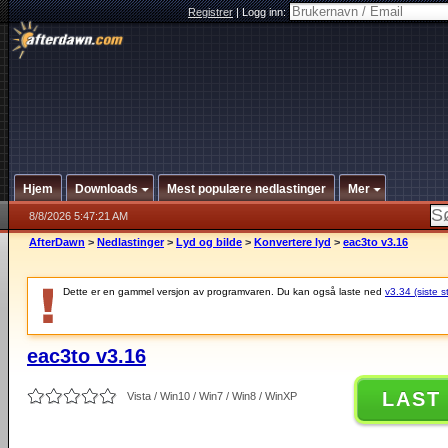
Registrer
|
Logg inn:
Hjem
Downloads
Mest populære nedlastinger
Mer
8/8/2026 5:47:21 AM
AfterDawn
>
Nedlastinger
>
Lyd og bilde
>
Konvertere lyd
>
eac3to v3.16
Dette er en gammel versjon av programvaren. Du kan også laste ned
v3.34 (siste s
eac3to v3.16
LAST
Vista / Win10 / Win7 / Win8 / WinXP