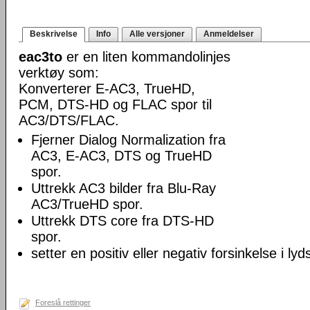
Beskrivelse
Info
Alle versjoner
Anmeldelser
eac3to
er en liten kommandolinjes
verktøy som:
Konverterer E-AC3, TrueHD,
PCM, DTS-HD og FLAC spor til
AC3/DTS/FLAC.
Fjerner Dialog Normalization fra
AC3, E-AC3, DTS og TrueHD
spor.
Uttrekk AC3 bilder fra Blu-Ray
AC3/TrueHD spor.
Uttrekk DTS core fra DTS-HD
spor.
setter en positiv eller negativ forsinkelse i lyd
Foreslå rettinger