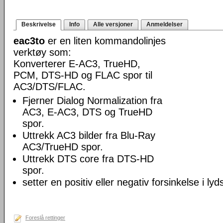
Beskrivelse
Info
Alle versjoner
Anmeldelser
eac3to
er en liten kommandolinjes
verktøy som:
Konverterer E-AC3, TrueHD,
PCM, DTS-HD og FLAC spor til
AC3/DTS/FLAC.
Fjerner Dialog Normalization fra
AC3, E-AC3, DTS og TrueHD
spor.
Uttrekk AC3 bilder fra Blu-Ray
AC3/TrueHD spor.
Uttrekk DTS core fra DTS-HD
spor.
setter en positiv eller negativ forsinkelse i lyd
Foreslå rettinger