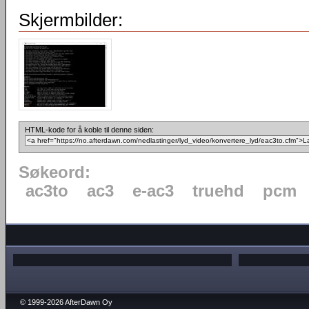
Skjermbilder:
HTML-kode for å koble til denne siden:
Søkeord:
ac3to
ac3
e-ac3
truehd
pcm
© 1999-2026 AfterDawn Oy