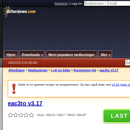
Registrer
|
Logg inn:
Hjem
Downloads
Mest populære nedlastinger
Mer
8/8/2026 6:34:46 AM
AfterDawn
>
Nedlastinger
>
Lyd og bilde
>
Konvertere lyd
>
eac3to v3.17
Dette er en gammel versjon av programvaren. Du kan også laste ned
v3.34 (siste s
eac3to v3.17
LAST
Vista / Win10 / Win7 / Win8 / WinXP