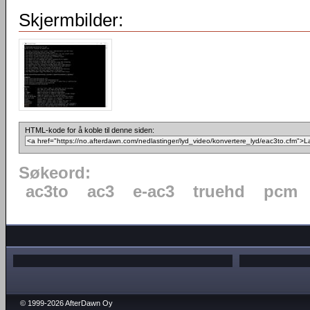
Skjermbilder:
HTML-kode for å koble til denne siden:
Søkeord:
ac3to
ac3
e-ac3
truehd
pcm
© 1999-2026 AfterDawn Oy