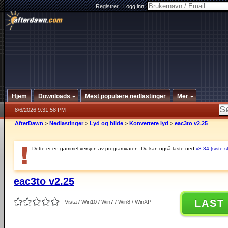
Registrer
|
Logg inn:
Hjem
Downloads
Mest populære nedlastinger
Mer
8/6/2026 9:31:58 PM
AfterDawn
>
Nedlastinger
>
Lyd og bilde
>
Konvertere lyd
>
eac3to v2.25
Dette er en gammel versjon av programvaren. Du kan også laste ned
v3.34 (siste s
eac3to v2.25
LAST
Vista / Win10 / Win7 / Win8 / WinXP