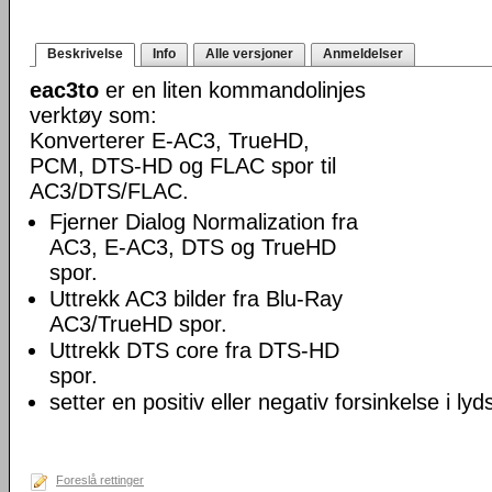
Beskrivelse
Info
Alle versjoner
Anmeldelser
eac3to
er en liten kommandolinjes
verktøy som:
Konverterer E-AC3, TrueHD,
PCM, DTS-HD og FLAC spor til
AC3/DTS/FLAC.
Fjerner Dialog Normalization fra
AC3, E-AC3, DTS og TrueHD
spor.
Uttrekk AC3 bilder fra Blu-Ray
AC3/TrueHD spor.
Uttrekk DTS core fra DTS-HD
spor.
setter en positiv eller negativ forsinkelse i lyd
Foreslå rettinger