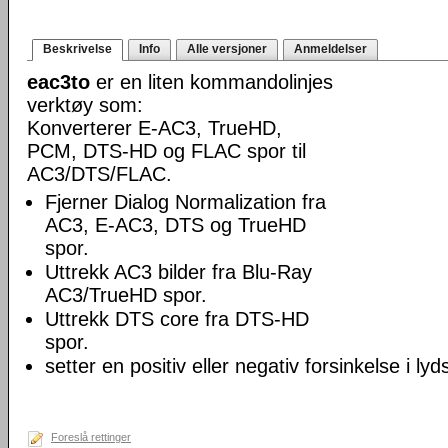
Beskrivelse
Info
Alle versjoner
Anmeldelser
eac3to
er en liten kommandolinjes
verktøy som:
Konverterer E-AC3, TrueHD,
PCM, DTS-HD og FLAC spor til
AC3/DTS/FLAC.
Fjerner Dialog Normalization fra
AC3, E-AC3, DTS og TrueHD
spor.
Uttrekk AC3 bilder fra Blu-Ray
AC3/TrueHD spor.
Uttrekk DTS core fra DTS-HD
spor.
setter en positiv eller negativ forsinkelse i lyd
Foreslå rettinger