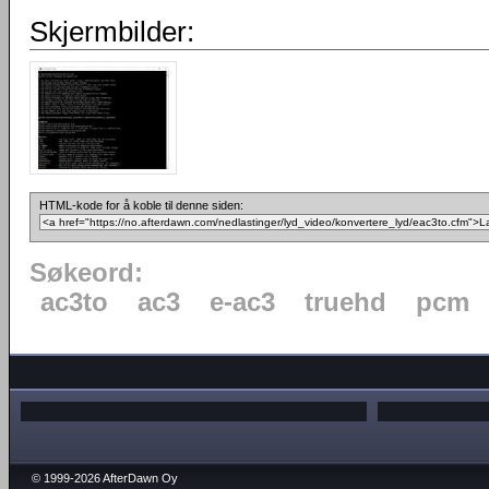
Skjermbilder:
HTML-kode for å koble til denne siden:
Søkeord:
ac3to
ac3
e-ac3
truehd
pcm
© 1999-2026 AfterDawn Oy