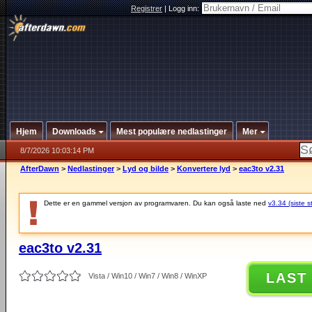
Registrer
|
Logg inn:
Hjem
Downloads
Mest populære nedlastinger
Mer
8/7/2026 10:03:14 PM
AfterDawn
>
Nedlastinger
>
Lyd og bilde
>
Konvertere lyd
>
eac3to v2.31
Dette er en gammel versjon av programvaren. Du kan også laste ned
v3.34 (siste s
eac3to v2.31
LAST
Vista / Win10 / Win7 / Win8 / WinXP