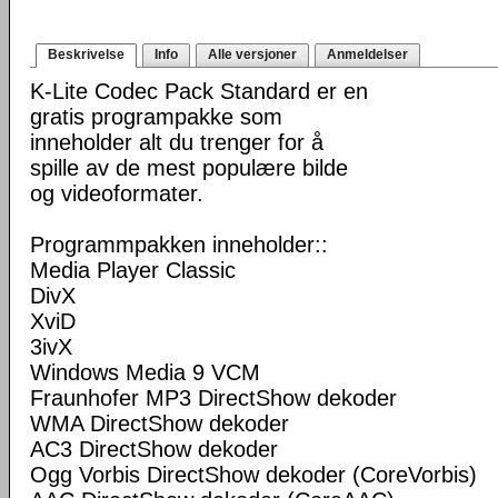
Beskrivelse
Info
Alle versjoner
Anmeldelser
K-Lite Codec Pack Standard er en
gratis programpakke som
inneholder alt du trenger for å
spille av de mest populære bilde
og videoformater.
Programmpakken inneholder::
Media Player Classic
DivX
XviD
3ivX
Windows Media 9 VCM
Fraunhofer MP3 DirectShow dekoder
WMA DirectShow dekoder
AC3 DirectShow dekoder
Ogg Vorbis DirectShow dekoder (CoreVorbis)