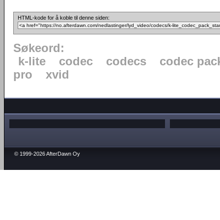
HTML-kode for å koble til denne siden:
Søkeord:
k-lite
codec
codecs
codec pac
pro
xvid
© 1999-2026 AfterDawn Oy