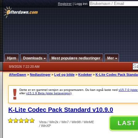
Registrer
|
Logg inn:
Hjem
Downloads
Mest populære nedlastinger
Mer
8/9/2026 7:22:20 AM
AfterDawn
>
Nedlastinger
>
Lyd og bilde
>
Kodeker
>
K-Lite Codec Pack Standar
Dette er en gammel versjon av programvaren. Du kan også laste ned
v15.7.0 (siste
eller
v15.1.9 Beta (siste betaversjon)
.
K-Lite Codec Pack Standard v10.9.0
LAST
Vista / Win2k / Win7 / Win98 / WinME
/ WinXP