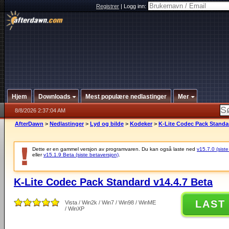
Registrer
|
Logg inn:
Hjem
Downloads
Mest populære nedlastinger
Mer
8/8/2026 2:37:04 AM
AfterDawn
>
Nedlastinger
>
Lyd og bilde
>
Kodeker
>
K-Lite Codec Pack Standar
Dette er en gammel versjon av programvaren. Du kan også laste ned
v15.7.0 (siste
eller
v15.1.9 Beta (siste betaversjon)
.
K-Lite Codec Pack Standard v14.4.7 Beta
LAST
Vista / Win2k / Win7 / Win98 / WinME
/ WinXP