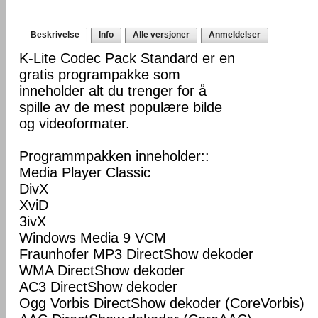
Beskrivelse
Info
Alle versjoner
Anmeldelser
K-Lite Codec Pack Standard er en
gratis programpakke som
inneholder alt du trenger for å
spille av de mest populære bilde
og videoformater.
Programmpakken inneholder::
Media Player Classic
DivX
XviD
3ivX
Windows Media 9 VCM
Fraunhofer MP3 DirectShow dekoder
WMA DirectShow dekoder
AC3 DirectShow dekoder
Ogg Vorbis DirectShow dekoder (CoreVorbis)