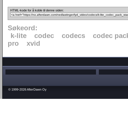
HTML-kode for å koble til denne siden:
Søkeord:
k-lite
codec
codecs
codec pac
pro
xvid
© 1999-2026 AfterDawn Oy