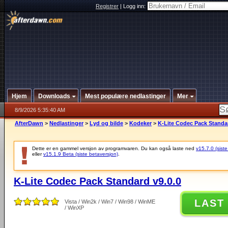
Registrer
|
Logg inn:
Hjem
Downloads
Mest populære nedlastinger
Mer
8/9/2026 5:35:40 AM
AfterDawn
>
Nedlastinger
>
Lyd og bilde
>
Kodeker
>
K-Lite Codec Pack Standar
Dette er en gammel versjon av programvaren. Du kan også laste ned
v15.7.0 (siste
eller
v15.1.9 Beta (siste betaversjon)
.
K-Lite Codec Pack Standard v9.0.0
LAST
Vista / Win2k / Win7 / Win98 / WinME
/ WinXP