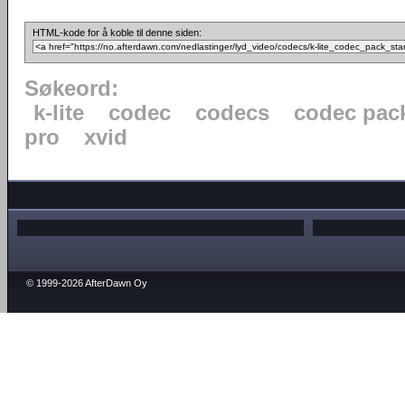
HTML-kode for å koble til denne siden:
Søkeord:
k-lite
codec
codecs
codec pac
pro
xvid
© 1999-2026 AfterDawn Oy