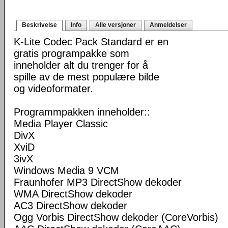
Beskrivelse
Info
Alle versjoner
Anmeldelser
K-Lite Codec Pack Standard er en
gratis programpakke som
inneholder alt du trenger for å
spille av de mest populære bilde
og videoformater.
Programmpakken inneholder::
Media Player Classic
DivX
XviD
3ivX
Windows Media 9 VCM
Fraunhofer MP3 DirectShow dekoder
WMA DirectShow dekoder
AC3 DirectShow dekoder
Ogg Vorbis DirectShow dekoder (CoreVorbis)