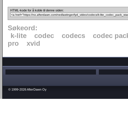
HTML-kode for å koble til denne siden:
Søkeord:
k-lite
codec
codecs
codec pac
pro
xvid
© 1999-2026 AfterDawn Oy