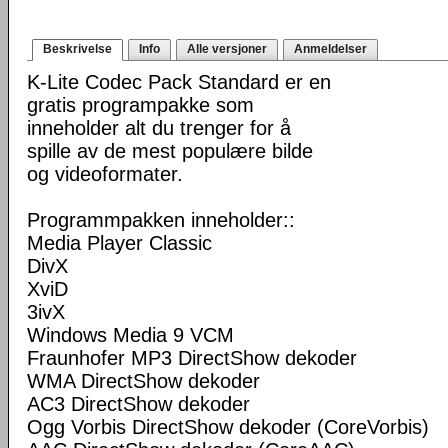
Beskrivelse
Info
Alle versjoner
Anmeldelser
K-Lite Codec Pack Standard er en
gratis programpakke som
inneholder alt du trenger for å
spille av de mest populære bilde
og videoformater.
Programmpakken inneholder::
Media Player Classic
DivX
XviD
3ivX
Windows Media 9 VCM
Fraunhofer MP3 DirectShow dekoder
WMA DirectShow dekoder
AC3 DirectShow dekoder
Ogg Vorbis DirectShow dekoder (CoreVorbis)