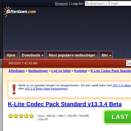
Registrer
|
Logg inn:
Hjem
Downloads
Mest populære nedlastinger
Mer
8/8/2026 7:41:43 AM
AfterDawn
>
Nedlastinger
>
Lyd og bilde
>
Kodeker
>
K-Lite Codec Pack Standar
Dette er en gammel versjon av programvaren. Du kan også laste ned
v15.7.0 (siste
eller
v15.1.9 Beta (siste betaversjon)
.
K-Lite Codec Pack Standard v13.3.4 Beta
LAST
Vista / Win2k / Win7 / Win98 / WinME
/ WinXP