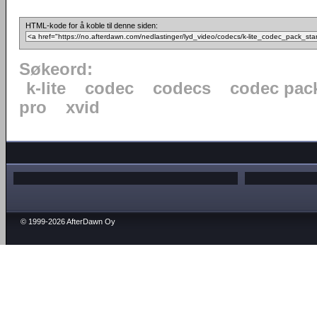
HTML-kode for å koble til denne siden:
Søkeord:
k-lite
codec
codecs
codec pac
pro
xvid
© 1999-2026 AfterDawn Oy