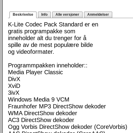
Beskrivelse
Info
Alle versjoner
Anmeldelser
K-Lite Codec Pack Standard er en
gratis programpakke som
inneholder alt du trenger for å
spille av de mest populære bilde
og videoformater.
Programmpakken inneholder::
Media Player Classic
DivX
XviD
3ivX
Windows Media 9 VCM
Fraunhofer MP3 DirectShow dekoder
WMA DirectShow dekoder
AC3 DirectShow dekoder
Ogg Vorbis DirectShow dekoder (CoreVorbis)