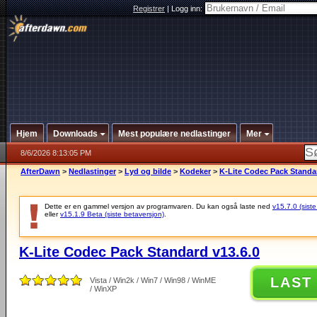
Registrer
|
Logg inn:
Hjem
Downloads
Mest populære nedlastinger
Mer
8/6/2026 8:13:05 PM
AfterDawn
>
Nedlastinger
>
Lyd og bilde
>
Kodeker
>
K-Lite Codec Pack Standar
Dette er en gammel versjon av programvaren. Du kan også laste ned
v15.7.0 (siste
eller
v15.1.9 Beta (siste betaversjon)
.
K-Lite Codec Pack Standard v13.6.0
LAST
Vista / Win2k / Win7 / Win98 / WinME
/ WinXP