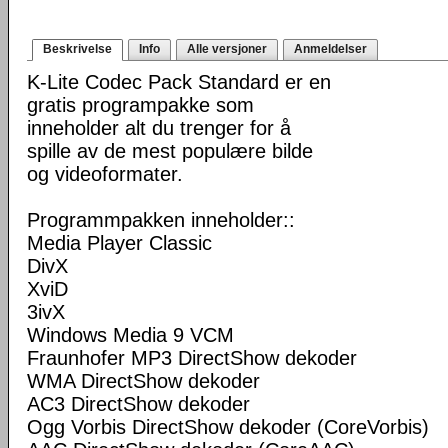
Beskrivelse
Info
Alle versjoner
Anmeldelser
K-Lite Codec Pack Standard er en
gratis programpakke som
inneholder alt du trenger for å
spille av de mest populære bilde
og videoformater.
Programmpakken inneholder::
Media Player Classic
DivX
XviD
3ivX
Windows Media 9 VCM
Fraunhofer MP3 DirectShow dekoder
WMA DirectShow dekoder
AC3 DirectShow dekoder
Ogg Vorbis DirectShow dekoder (CoreVorbis)