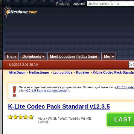
Registrer
|
Logg inn:
Hjem
Downloads
Mest populære nedlastinger
Mer
8/9/2026 2:01:36 AM
AfterDawn
>
Nedlastinger
>
Lyd og bilde
>
Kodeker
>
K-Lite Codec Pack Standar
Dette er en gammel versjon av programvaren. Du kan også laste ned
v15.7.0 (siste
eller
v15.1.9 Beta (siste betaversjon)
.
K-Lite Codec Pack Standard v12.3.5
LAST
Vista / Win2k / Win7 / Win98 / WinME
/ WinXP