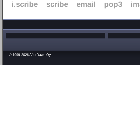
i.scribe
scribe
email
pop3
im
© 1999-2026 AfterDawn Oy