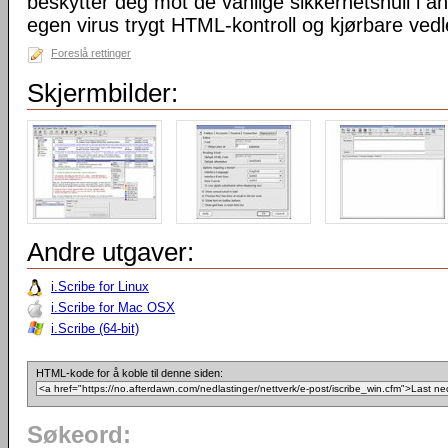
beskytter deg mot de vanlige sikkerhetshull i a
egen virus trygt HTML-kontroll og kjørbare vedl
Foreslå rettinger
Skjermbilder:
Andre utgaver:
i.Scribe for Linux
i.Scribe for Mac OSX
i.Scribe (64-bit)
HTML-kode for å koble til denne siden:
Søkeord: