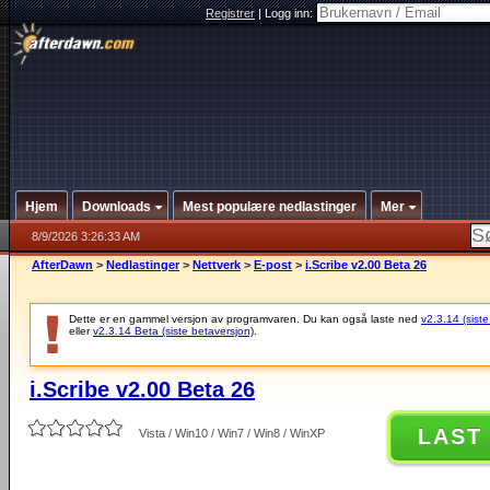
Registrer
|
Logg inn:
Hjem
Downloads
Mest populære nedlastinger
Mer
8/9/2026 3:26:33 AM
AfterDawn
>
Nedlastinger
>
Nettverk
>
E-post
>
i.Scribe v2.00 Beta 26
Dette er en gammel versjon av programvaren. Du kan også laste ned
v2.3.14 (siste
eller
v2.3.14 Beta (siste betaversjon)
.
i.Scribe v2.00 Beta 26
LAST
Vista / Win10 / Win7 / Win8 / WinXP