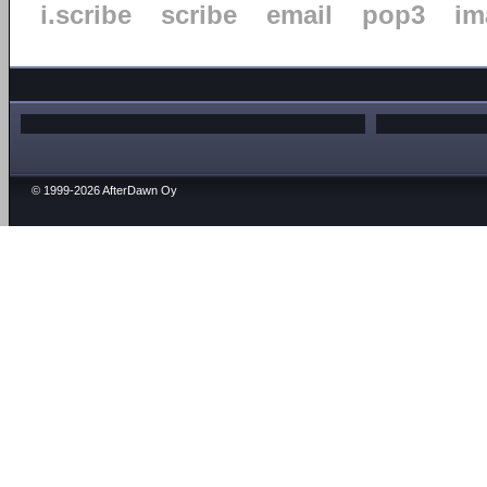
i.scribe
scribe
email
pop3
im
© 1999-2026 AfterDawn Oy