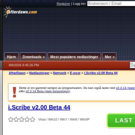
Registrer
|
Logg inn:
Hjem
Downloads
Mest populære nedlastinger
Mer
8/8/2026 9:45:26 PM
AfterDawn
>
Nedlastinger
>
Nettverk
>
E-post
>
i.Scribe v2.00 Beta 44
Dette er en gammel versjon av programvaren. Du kan også laste ned
v2.3.14 (siste
eller
v2.3.14 Beta (siste betaversjon)
.
i.Scribe v2.00 Beta 44
LAST
Vista / Win10 / Win7 / Win8 / WinXP