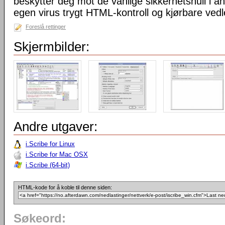
beskytter deg mot de vanlige sikkerhetshull i a
egen virus trygt HTML-kontroll og kjørbare vedl
Foreslå rettinger
Skjermbilder:
Andre utgaver:
i.Scribe for Linux
i.Scribe for Mac OSX
i.Scribe (64-bit)
HTML-kode for å koble til denne siden:
Søkeord: