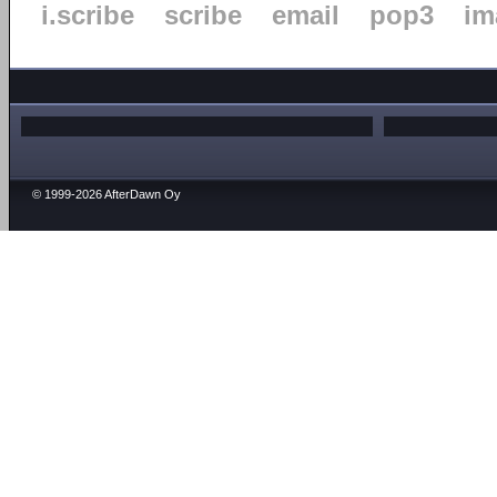
i.scribe
scribe
email
pop3
im
© 1999-2026 AfterDawn Oy