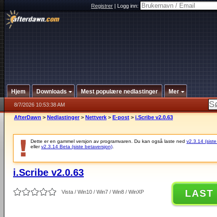
Registrer
|
Logg inn:
Hjem
Downloads
Mest populære nedlastinger
Mer
8/7/2026 10:53:38 AM
AfterDawn
>
Nedlastinger
>
Nettverk
>
E-post
>
i.Scribe v2.0.63
Dette er en gammel versjon av programvaren. Du kan også laste ned
v2.3.14 (siste
eller
v2.3.14 Beta (siste betaversjon)
.
i.Scribe v2.0.63
LAST
Vista / Win10 / Win7 / Win8 / WinXP