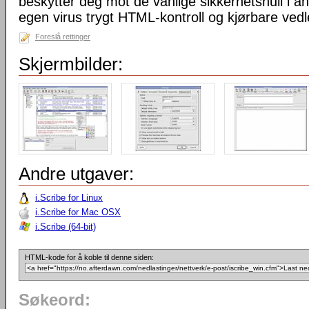
beskytter deg mot de vanlige sikkerhetshull i a
egen virus trygt HTML-kontroll og kjørbare vedl
Foreslå rettinger
Skjermbilder:
Andre utgaver:
i.Scribe for Linux
i.Scribe for Mac OSX
i.Scribe (64-bit)
HTML-kode for å koble til denne siden:
Søkeord: