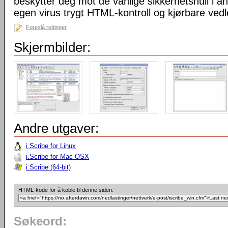
beskytter deg mot de vanlige sikkerhetshull i a
egen virus trygt HTML-kontroll og kjørbare vedl
Foreslå rettinger
Skjermbilder:
Andre utgaver:
i.Scribe for Linux
i.Scribe for Mac OSX
i.Scribe (64-bit)
HTML-kode for å koble til denne siden:
Søkeord: