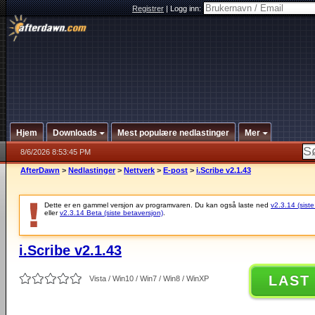
Registrer
|
Logg inn:
Hjem
Downloads
Mest populære nedlastinger
Mer
8/6/2026 8:53:45 PM
AfterDawn
>
Nedlastinger
>
Nettverk
>
E-post
>
i.Scribe v2.1.43
Dette er en gammel versjon av programvaren. Du kan også laste ned
v2.3.14 (siste
eller
v2.3.14 Beta (siste betaversjon)
.
i.Scribe v2.1.43
LAST
Vista / Win10 / Win7 / Win8 / WinXP