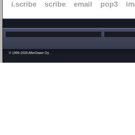
i.scribe
scribe
email
pop3
im
© 1999-2026 AfterDawn Oy