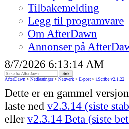
Tilbakemelding
Legg til programvare
Om AfterDawn
Annonser på AfterDa
8/7/2026 6:13:14 AM
AfterDawn
>
Nedlastinger
>
Nettverk
>
E-post
>
i.Scribe v2.1.22
Dette er en gammel versjo
laste ned
v2.3.14 (siste stab
eller
v2.3.14 Beta (siste be