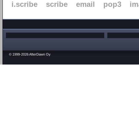
i.scribe
scribe
email
pop3
im
© 1999-2026 AfterDawn Oy