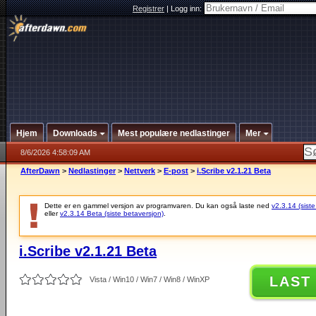
Registrer
|
Logg inn:
Hjem
Downloads
Mest populære nedlastinger
Mer
8/6/2026 4:58:09 AM
AfterDawn
>
Nedlastinger
>
Nettverk
>
E-post
>
i.Scribe v2.1.21 Beta
Dette er en gammel versjon av programvaren. Du kan også laste ned
v2.3.14 (siste
eller
v2.3.14 Beta (siste betaversjon)
.
i.Scribe v2.1.21 Beta
LAST
Vista / Win10 / Win7 / Win8 / WinXP