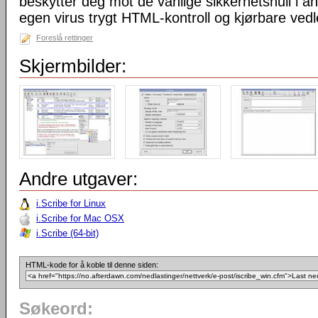
beskytter deg mot de vanlige sikkerhetshull i a
egen virus trygt HTML-kontroll og kjørbare vedl
Foreslå rettinger
Skjermbilder:
Andre utgaver:
i.Scribe for Linux
i.Scribe for Mac OSX
i.Scribe (64-bit)
HTML-kode for å koble til denne siden:
Søkeord: