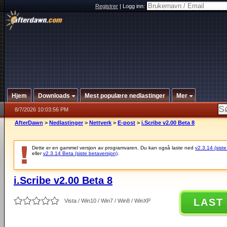
Registrer
|
Logg inn:
Hjem
Downloads
Mest populære nedlastinger
Mer
8/7/2026 10:03:56 PM
AfterDawn
>
Nedlastinger
>
Nettverk
>
E-post
>
i.Scribe v2.00 Beta 8
Dette er en gammel versjon av programvaren. Du kan også laste ned
v2.3.14 (siste
eller
v2.3.14 Beta (siste betaversjon)
.
i.Scribe v2.00 Beta 8
LAST
Vista / Win10 / Win7 / Win8 / WinXP