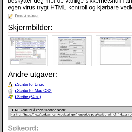
beskytter deg mot de vanlige sikkerhetshull i a
egen virus trygt HTML-kontroll og kjørbare vedl
Foreslå rettinger
Skjermbilder:
Andre utgaver:
i.Scribe for Linux
i.Scribe for Mac OSX
i.Scribe (64-bit)
HTML-kode for å koble til denne siden:
Søkeord: