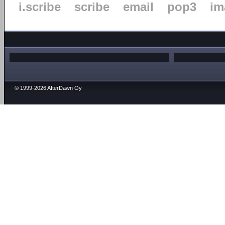
i.scribe
scribe
email
pop3
im
© 1999-2026 AfterDawn Oy