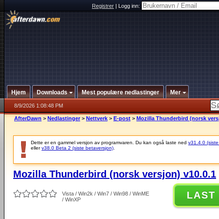
Registrer
|
Logg inn:
Hjem
Downloads
Mest populære nedlastinger
Mer
8/9/2026 1:08:48 PM
AfterDawn
>
Nedlastinger
>
Nettverk
>
E-post
>
Mozilla Thunderbird (norsk vers
Dette er en gammel versjon av programvaren. Du kan også laste ned
v31.4.0 (siste
eller
v38.0 Beta 2 (siste betaversjon)
.
Mozilla Thunderbird (norsk versjon) v10.0.1
LAST
Vista / Win2k / Win7 / Win98 / WinME
/ WinXP