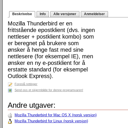
Beskrivelse
Info
Alle versjoner
Anmeldelser
Mozilla Thunderbird er en
frittstående epostklient (dvs. ingen
nettleser + postklient kombo) som
er beregnet på brukere som
ønsker å henge fast med sine
nettlesere (for eksempel IE), men
ønsker en ny e-postklient for å
erstatte standard (for eksempel
Outlook Express).
Foreslå rettinger
Send oss et skjermbilde for denne programvaren!
Andre utgaver:
Mozilla Thunderbird for Mac OS X (norsk versjon)
Mozilla Thunderbird for Linux (norsk versjon)