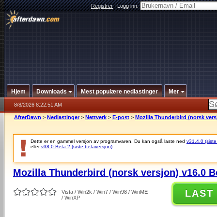
Registrer
|
Logg inn:
Hjem
Downloads
Mest populære nedlastinger
Mer
8/8/2026 8:22:51 AM
AfterDawn
>
Nedlastinger
>
Nettverk
>
E-post
>
Mozilla Thunderbird (norsk vers
Dette er en gammel versjon av programvaren. Du kan også laste ned
v31.4.0 (siste
eller
v38.0 Beta 2 (siste betaversjon)
.
Mozilla Thunderbird (norsk versjon) v16.0 B
LAST
Vista / Win2k / Win7 / Win98 / WinME
/ WinXP