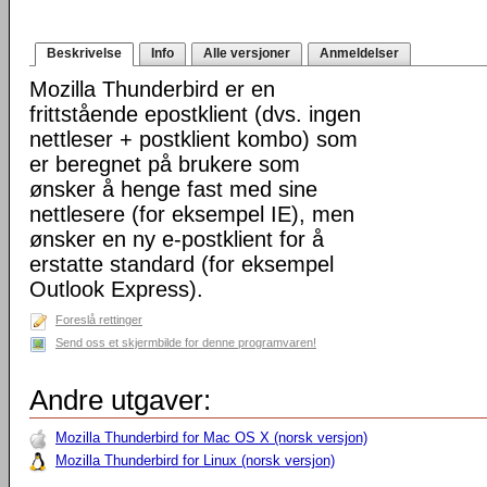
Beskrivelse
Info
Alle versjoner
Anmeldelser
Mozilla Thunderbird er en
frittstående epostklient (dvs. ingen
nettleser + postklient kombo) som
er beregnet på brukere som
ønsker å henge fast med sine
nettlesere (for eksempel IE), men
ønsker en ny e-postklient for å
erstatte standard (for eksempel
Outlook Express).
Foreslå rettinger
Send oss et skjermbilde for denne programvaren!
Andre utgaver:
Mozilla Thunderbird for Mac OS X (norsk versjon)
Mozilla Thunderbird for Linux (norsk versjon)