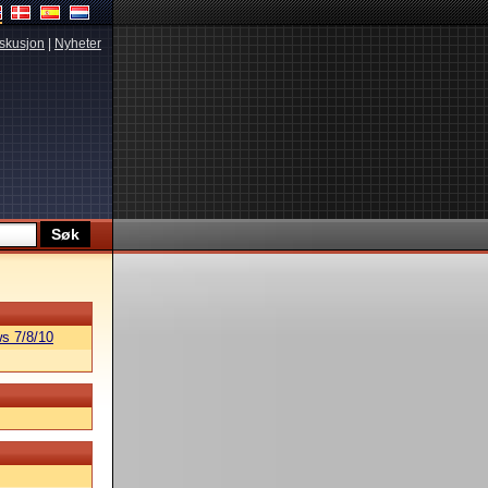
skusjon
|
Nyheter
s 7/8/10