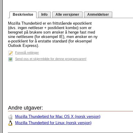
Beskrivelse
Info
Alle versjoner
Anmeldelser
Mozilla Thunderbird er en frittstående epostklient
(dvs. ingen nettleser + postklient kombo) som er
beregnet på brukere som ønsker å henge fast med
sine nettlesere (for eksempel IE), men ønsker en ny
e-postklient for å erstatte standard (for eksempel
Outlook Express).
Foreslå rettinger
Send oss et skjermbilde for denne programvaren!
Andre utgaver:
Mozilla Thunderbird for Mac OS X (norsk versjon)
Mozilla Thunderbird for Linux (norsk versjon)