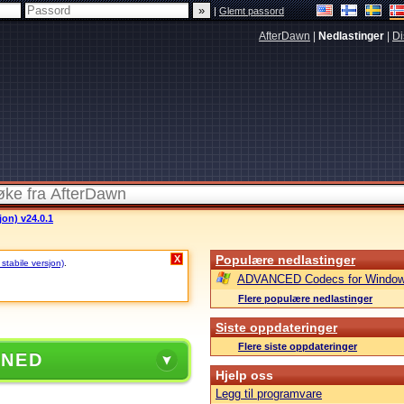
|
Glemt passord
AfterDawn
|
Nedlastinger
|
Di
jon) v24.0.1
Populære nedlastinger
X
 stabile versjon)
.
ADVANCED Codecs for Window
Flere populære nedlastinger
Siste oppdateringer
Flere siste oppdateringer
 NED
Hjelp oss
Legg til programvare