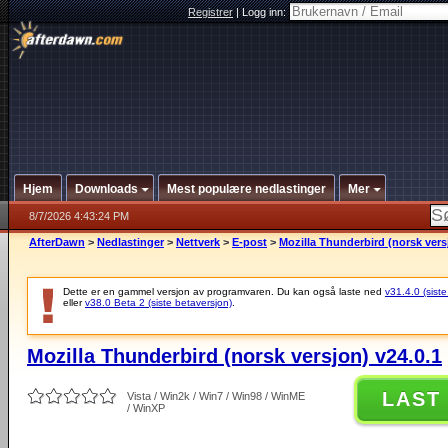
Registrer
|
Logg inn:
Hjem
Downloads
Mest populære nedlastinger
Mer
8/7/2026 4:43:24 PM
AfterDawn
>
Nedlastinger
>
Nettverk
>
E-post
>
Mozilla Thunderbird (norsk vers
Dette er en gammel versjon av programvaren. Du kan også laste ned
v31.4.0 (siste
eller
v38.0 Beta 2 (siste betaversjon)
.
Mozilla Thunderbird (norsk versjon) v24.0.1
LAST
Vista / Win2k / Win7 / Win98 / WinME
/ WinXP