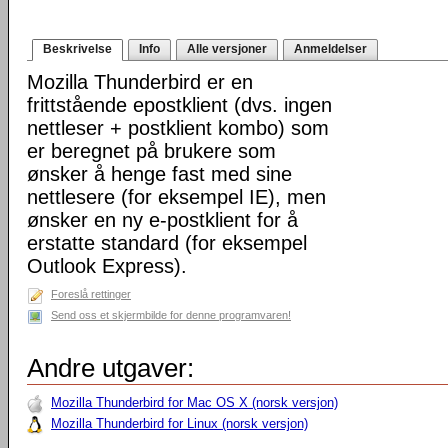
Beskrivelse
Info
Alle versjoner
Anmeldelser
Mozilla Thunderbird er en
frittstående epostklient (dvs. ingen
nettleser + postklient kombo) som
er beregnet på brukere som
ønsker å henge fast med sine
nettlesere (for eksempel IE), men
ønsker en ny e-postklient for å
erstatte standard (for eksempel
Outlook Express).
Foreslå rettinger
Send oss et skjermbilde for denne programvaren!
Andre utgaver:
Mozilla Thunderbird for Mac OS X (norsk versjon)
Mozilla Thunderbird for Linux (norsk versjon)