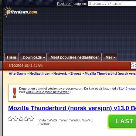
Registrer
|
Logg inn:
Hjem
Downloads
Mest populære nedlastinger
Mer
8/10/2026 10:41:41 AM
AfterDawn
>
Nedlastinger
>
Nettverk
>
E-post
>
Mozilla Thunderbird (norsk vers
Dette er en gammel versjon av programvaren. Du kan også laste ned
v31.4.0 (siste
eller
v38.0 Beta 2 (siste betaversjon)
.
Mozilla Thunderbird (norsk versjon) v13.0 B
LAST
Vista / Win2k / Win7 / Win98 / WinME
/ WinXP