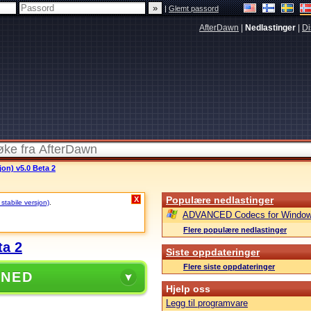
|
Glemt passord
AfterDawn
|
Nedlastinger
|
Di
jon) v5.0 Beta 2
Populære nedlastinger
X
 stabile versjon)
.
ADVANCED Codecs for Window
Flere populære nedlastinger
ta 2
Siste oppdateringer
Flere siste oppdateringer
 NED
Hjelp oss
Legg til programvare