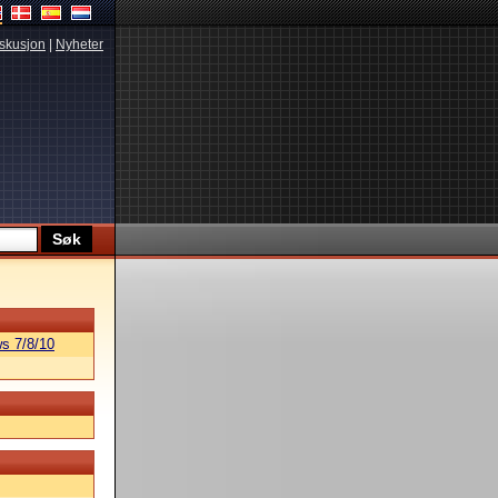
skusjon
|
Nyheter
s 7/8/10