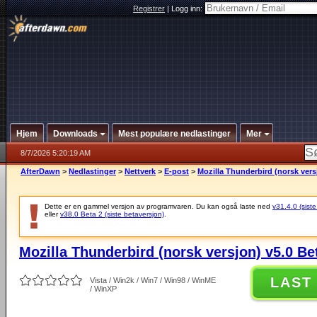
Registrer
|
Logg inn:
Hjem
Downloads
Mest populære nedlastinger
Mer
8/7/2026 5:20:19 AM
AfterDawn
>
Nedlastinger
>
Nettverk
>
E-post
>
Mozilla Thunderbird (norsk vers
Dette er en gammel versjon av programvaren. Du kan også laste ned
v31.4.0 (siste
eller
v38.0 Beta 2 (siste betaversjon)
.
Mozilla Thunderbird (norsk versjon) v5.0 Be
LAST
Vista / Win2k / Win7 / Win98 / WinME
/ WinXP