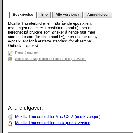
Beskrivelse
Info
Alle versjoner
Anmeldelser
Mozilla Thunderbird er en frittstående epostklient
(dvs. ingen nettleser + postklient kombo) som er
beregnet på brukere som ønsker å henge fast med
sine nettlesere (for eksempel IE), men ønsker en ny
e-postklient for å erstatte standard (for eksempel
Outlook Express).
Foreslå rettinger
Send oss et skjermbilde for denne programvaren!
Andre utgaver:
Mozilla Thunderbird for Mac OS X (norsk versjon)
Mozilla Thunderbird for Linux (norsk versjon)