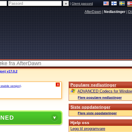
|
Glemt passord
AfterDawn
|
Nedlastinger
|
Di
jon) v17.0.2
Populære nedlastinger
X
 stabile versjon)
.
ADVANCED Codecs for Window
Flere populære nedlastinger
Siste oppdateringer
Flere siste oppdateringer
 NED
Hjelp oss
Legg til programvare