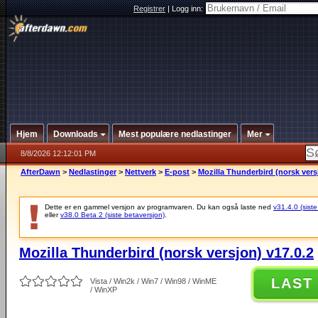
Registrer
|
Logg inn:
Hjem
Downloads
Mest populære nedlastinger
Mer
8/8/2026 12:12:01 PM
AfterDawn
>
Nedlastinger
>
Nettverk
>
E-post
>
Mozilla Thunderbird (norsk vers
Dette er en gammel versjon av programvaren. Du kan også laste ned
v31.4.0 (siste
eller
v38.0 Beta 2 (siste betaversjon)
.
Mozilla Thunderbird (norsk versjon) v17.0.2
LAST
Vista / Win2k / Win7 / Win98 / WinME
/ WinXP