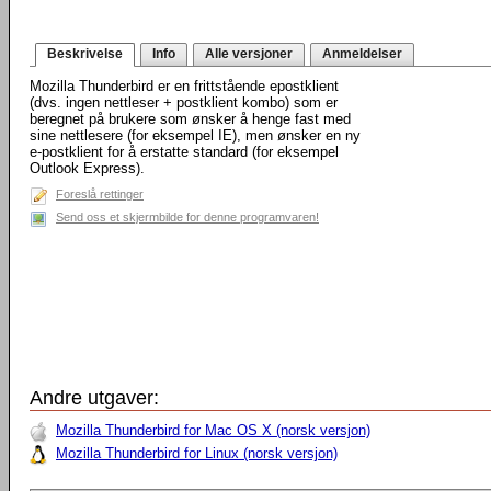
Beskrivelse
Info
Alle versjoner
Anmeldelser
Mozilla Thunderbird er en frittstående epostklient
(dvs. ingen nettleser + postklient kombo) som er
beregnet på brukere som ønsker å henge fast med
sine nettlesere (for eksempel IE), men ønsker en ny
e-postklient for å erstatte standard (for eksempel
Outlook Express).
Foreslå rettinger
Send oss et skjermbilde for denne programvaren!
Andre utgaver:
Mozilla Thunderbird for Mac OS X (norsk versjon)
Mozilla Thunderbird for Linux (norsk versjon)