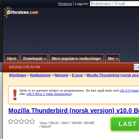
Registrer
|
Logg inn:
Hjem
Downloads
Mest populære nedlastinger
Mer
8/9/2026 2:55:40 PM
AfterDawn
>
Nedlastinger
>
Nettverk
>
E-post
>
Mozilla Thunderbird (norsk vers
Dette er en gammel versjon av programvaren. Du kan også laste ned
v31.4.0 (siste
eller
v38.0 Beta 2 (siste betaversjon)
.
Mozilla Thunderbird (norsk versjon) v10.0 B
LAST
Vista / Win2k / Win7 / Win98 / WinME
/ WinXP