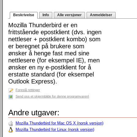
Beskrivelse
Info
Alle versjoner
Anmeldelser
Mozilla Thunderbird er en
frittstående epostklient (dvs. ingen
nettleser + postklient kombo) som
er beregnet på brukere som
ønsker å henge fast med sine
nettlesere (for eksempel IE), men
ønsker en ny e-postklient for å
erstatte standard (for eksempel
Outlook Express).
Foreslå rettinger
Send oss et skjermbilde for denne programvaren!
Andre utgaver:
Mozilla Thunderbird for Mac OS X (norsk versjon)
Mozilla Thunderbird for Linux (norsk versjon)