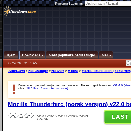
Registrer
|
Logg inn:
Hjem
Downloads
Mest populære nedlastinger
Mer
8/7/2026 8:31:59 AM
AfterDawn
>
Nedlastinger
>
Nettverk
>
E-post
>
Mozilla Thunderbird (norsk vers
Dette er en gammel versjon av programvaren. Du kan også laste ned
v31.4.0 (siste
eller
v38.0 Beta 2 (siste betaversjon)
.
Mozilla Thunderbird (norsk versjon) v22.0 b
LAST
Vista / Win2k / Win7 / Win98 / WinME
/ WinXP