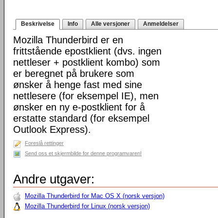
Beskrivelse
Info
Alle versjoner
Anmeldelser
Mozilla Thunderbird er en
frittstående epostklient (dvs. ingen
nettleser + postklient kombo) som
er beregnet på brukere som
ønsker å henge fast med sine
nettlesere (for eksempel IE), men
ønsker en ny e-postklient for å
erstatte standard (for eksempel
Outlook Express).
Foreslå rettinger
Send oss et skjermbilde for denne programvaren!
Andre utgaver:
Mozilla Thunderbird for Mac OS X (norsk versjon)
Mozilla Thunderbird for Linux (norsk versjon)