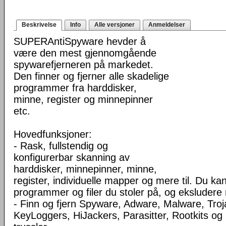
Beskrivelse
Info
Alle versjoner
Anmeldelser
SUPERAntiSpyware hevder å
være den mest gjennomgående
spywarefjerneren på markedet.
Den finner og fjerner alle skadelige
programmer fra harddisker,
minne, register og minnepinner
etc.
Hovedfunksjoner:
- Rask, fullstendig og
konfigurerbar skanning av
harddisker, minnepinner, minne,
register, individuelle mapper og mere til. Du ka
programmer og filer du stoler på, og eksluder
- Finn og fjern Spyware, Adware, Malware, Troj
KeyLoggers, HiJackers, Parasitter, Rootkits o