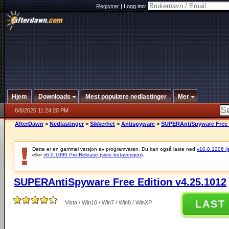
Registrer
|
Logg inn:
Hjem
Downloads
Mest populære nedlastinger
Mer
8/8/2026 11:24:20 PM
AfterDawn
>
Nedlastinger
>
Sikkerhet
>
Antispyware
>
SUPERAntiSpyware Free E
Dette er en gammel versjon av programvaren. Du kan også laste ned
v10.0.1206 (si
eller
v6.0.1090 Pre-Release (siste betaversjon)
.
SUPERAntiSpyware Free Edition v4.25.1012
LAST
Vista / Win10 / Win7 / Win8 / WinXP