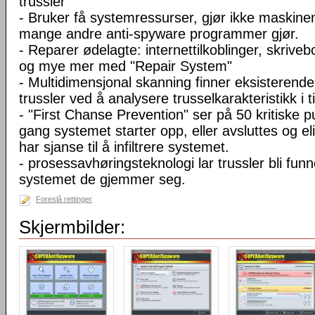
trussler
- Bruker få systemressurser, gjør ikke maskine
mange andre anti-spyware programmer gjør.
- Reparer ødelagte: internettilkoblinger, skriveb
og mye mer med "Repair System"
- Multidimensjonal skanning finner eksisterende
trussler ved å analysere trusselkarakteristikk i t
- "First Chanse Prevention" ser på 50 kritiske p
gang systemet starter opp, eller avsluttes og el
har sjanse til å infiltrere systemet.
- prosessavhøringsteknologi lar trussler bli funn
systemet de gjemmer seg.
Foreslå rettinger
Skjermbilder: