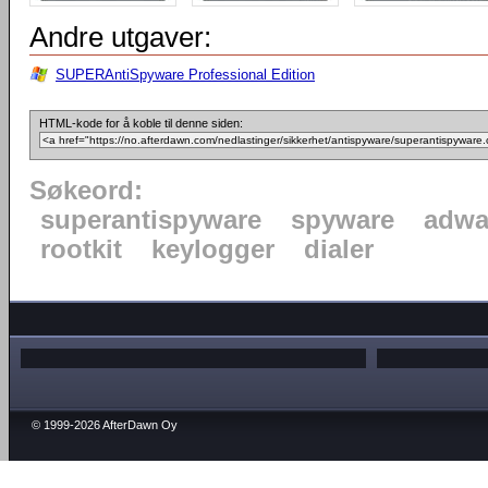
Andre utgaver:
SUPERAntiSpyware Professional Edition
HTML-kode for å koble til denne siden:
Søkeord:
superantispyware
spyware
adwa
rootkit
keylogger
dialer
© 1999-2026 AfterDawn Oy