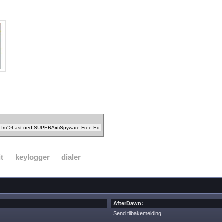
it
keylogger
dialer
AfterDawn:
Send tilbakemelding