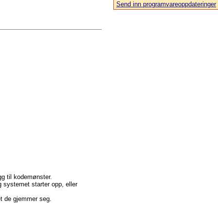
Send inn programvareoppdateringer
egg til kodemønster.
 systemet starter opp, eller
met de gjemmer seg.