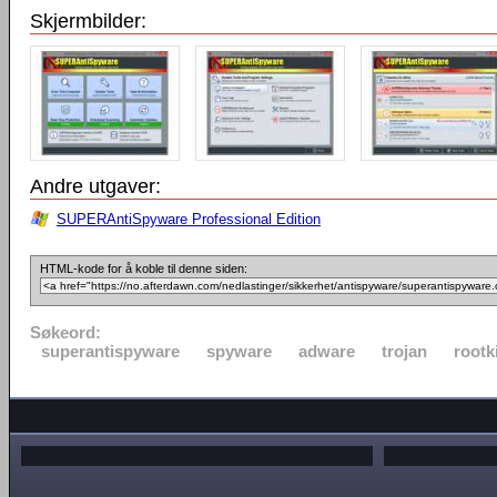
Skjermbilder:
Andre utgaver:
SUPERAntiSpyware Professional Edition
HTML-kode for å koble til denne siden:
Søkeord:
superantispyware
spyware
adware
trojan
rootk