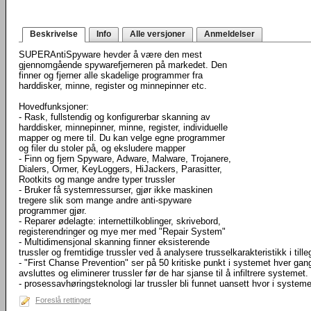
Beskrivelse
Info
Alle versjoner
Anmeldelser
SUPERAntiSpyware hevder å være den mest
gjennomgående spywarefjerneren på markedet. Den
finner og fjerner alle skadelige programmer fra
harddisker, minne, register og minnepinner etc.
Hovedfunksjoner:
- Rask, fullstendig og konfigurerbar skanning av
harddisker, minnepinner, minne, register, individuelle
mapper og mere til. Du kan velge egne programmer
og filer du stoler på, og eksludere mapper
- Finn og fjern Spyware, Adware, Malware, Trojanere,
Dialers, Ormer, KeyLoggers, HiJackers, Parasitter,
Rootkits og mange andre typer trussler
- Bruker få systemressurser, gjør ikke maskinen
tregere slik som mange andre anti-spyware
programmer gjør.
- Reparer ødelagte: internettilkoblinger, skrivebord,
registerendringer og mye mer med "Repair System"
- Multidimensjonal skanning finner eksisterende
trussler og fremtidige trussler ved å analysere trusselkarakteristikk i till
- "First Chanse Prevention" ser på 50 kritiske punkt i systemet hver gang
avsluttes og eliminerer trussler før de har sjanse til å infiltrere systemet.
- prosessavhøringsteknologi lar trussler bli funnet uansett hvor i syste
Foreslå rettinger