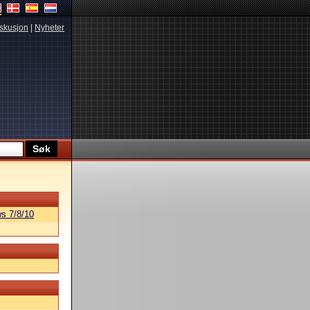
skusjon
|
Nyheter
s 7/8/10