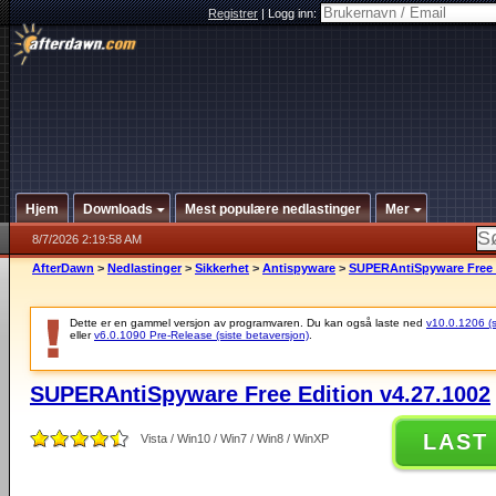
Registrer
|
Logg inn:
Hjem
Downloads
Mest populære nedlastinger
Mer
8/7/2026 2:19:58 AM
AfterDawn
>
Nedlastinger
>
Sikkerhet
>
Antispyware
>
SUPERAntiSpyware Free E
Dette er en gammel versjon av programvaren. Du kan også laste ned
v10.0.1206 (si
eller
v6.0.1090 Pre-Release (siste betaversjon)
.
SUPERAntiSpyware Free Edition v4.27.1002
LAST
Vista / Win10 / Win7 / Win8 / WinXP