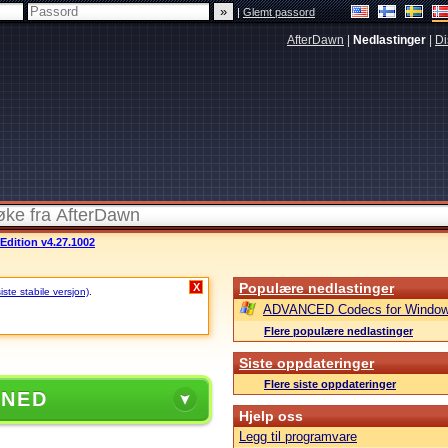
|
Glemt passord
AfterDawn
|
Nedlastinger
|
Di
dition v4.27.1002
Populære nedlastinger
X
ste stabile versjon)
.
ADVANCED Codecs for Window
Flere populære nedlastinger
Siste oppdateringer
Flere siste oppdateringer
 NED
Hjelp oss
Legg til programvare