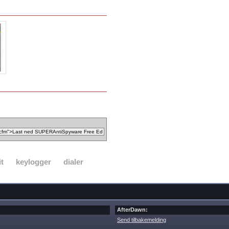
it
keylogger
dialer
AfterDawn:
Send tilbakemelding