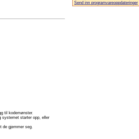
Send inn programvareoppdateringer
egg til kodemønster.
 systemet starter opp, eller
met de gjemmer seg.