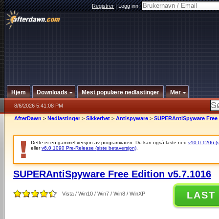
Registrer
|
Logg inn:
Hjem
Downloads
Mest populære nedlastinger
Mer
8/6/2026 5:41:08 PM
AfterDawn
>
Nedlastinger
>
Sikkerhet
>
Antispyware
>
SUPERAntiSpyware Free E
Dette er en gammel versjon av programvaren. Du kan også laste ned
v10.0.1206 (si
eller
v6.0.1090 Pre-Release (siste betaversjon)
.
SUPERAntiSpyware Free Edition v5.7.1016
LAST
Vista / Win10 / Win7 / Win8 / WinXP