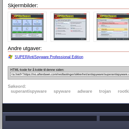
Skjermbilder:
Andre utgaver:
SUPERAntiSpyware Professional Edition
HTML-kode for å koble til denne siden:
Søkeord:
superantispyware
spyware
adware
trojan
rootk