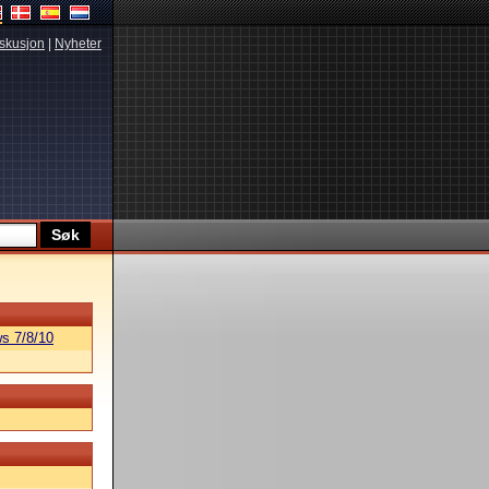
skusjon
|
Nyheter
s 7/8/10