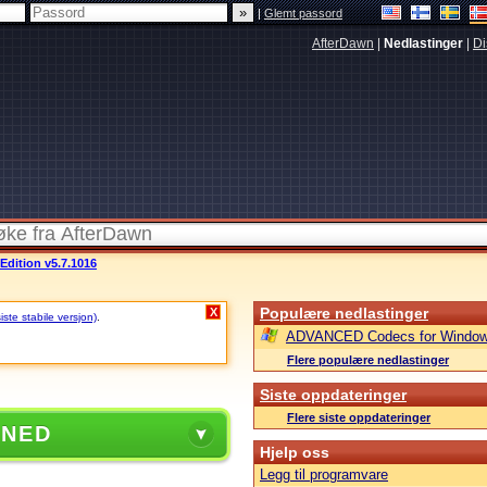
|
Glemt passord
AfterDawn
|
Nedlastinger
|
Di
dition v5.7.1016
Populære nedlastinger
X
ste stabile versjon)
.
ADVANCED Codecs for Window
Flere populære nedlastinger
Siste oppdateringer
Flere siste oppdateringer
 NED
Hjelp oss
Legg til programvare