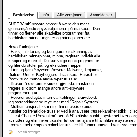
Beskrivelse
Info
Alle versjoner
Anmeldelser
SUPERAntiSpyware hevder å være den mest
gjennomgående spywarefjerneren på markedet. Den
finner og fjerner alle skadelige programmer fra
harddisker, minne, register og minnepinner etc.
Hovedfunksjoner:
- Rask, fullstendig og konfigurerbar skanning av
harddisker, minnepinner, minne, register, individuelle
mapper og mere til. Du kan velge egne programmer
og filer du stoler på, og eksludere mapper
- Finn og fjern Spyware, Adware, Malware, Trojanere,
Dialers, Ormer, KeyLoggers, HiJackers, Parasitter,
Rootkits og mange andre typer trussler
- Bruker få systemressurser, gjør ikke maskinen
tregere slik som mange andre anti-spyware
programmer gjør.
- Reparer ødelagte: internettilkoblinger, skrivebord,
registerendringer og mye mer med "Repair System"
- Multidimensjonal skanning finner eksisterende
trussler og fremtidige trussler ved å analysere trusselkarakteristikk i till
- "First Chanse Prevention" ser på 50 kritiske punkt i systemet hver gang
avsluttes og eliminerer trussler før de har sjanse til å infiltrere systemet.
- prosessavhøringsteknologi lar trussler bli funnet uansett hvor i syste
Foreslå rettinger