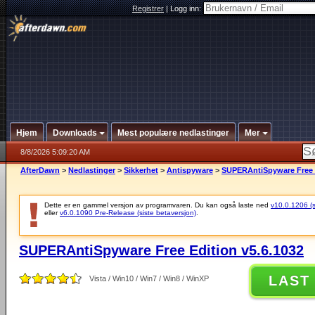
Registrer
|
Logg inn:
Hjem
Downloads
Mest populære nedlastinger
Mer
8/8/2026 5:09:20 AM
AfterDawn
>
Nedlastinger
>
Sikkerhet
>
Antispyware
>
SUPERAntiSpyware Free E
Dette er en gammel versjon av programvaren. Du kan også laste ned
v10.0.1206 (si
eller
v6.0.1090 Pre-Release (siste betaversjon)
.
SUPERAntiSpyware Free Edition v5.6.1032
LAST
Vista / Win10 / Win7 / Win8 / WinXP