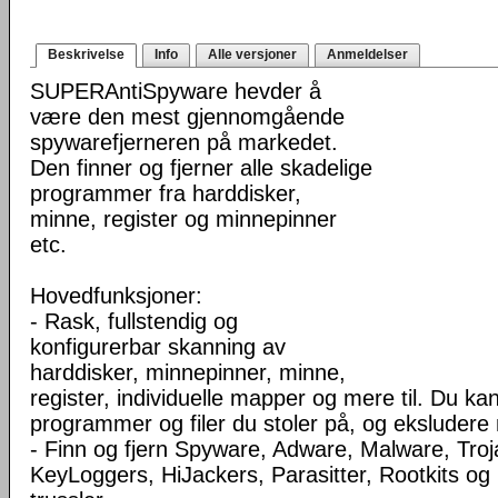
Beskrivelse
Info
Alle versjoner
Anmeldelser
SUPERAntiSpyware hevder å
være den mest gjennomgående
spywarefjerneren på markedet.
Den finner og fjerner alle skadelige
programmer fra harddisker,
minne, register og minnepinner
etc.
Hovedfunksjoner:
- Rask, fullstendig og
konfigurerbar skanning av
harddisker, minnepinner, minne,
register, individuelle mapper og mere til. Du ka
programmer og filer du stoler på, og eksluder
- Finn og fjern Spyware, Adware, Malware, Troj
KeyLoggers, HiJackers, Parasitter, Rootkits o