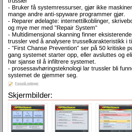
trussler
- Bruker få systemressurser, gjør ikke maskine
mange andre anti-spyware programmer gjør.
- Reparer ødelagte: internettilkoblinger, skriveb
og mye mer med "Repair System"
- Multidimensjonal skanning finner eksisterende
trussler ved å analysere trusselkarakteristikk i t
- "First Chanse Prevention" ser på 50 kritiske p
gang systemet starter opp, eller avsluttes og el
har sjanse til å infiltrere systemet.
- prosessavhøringsteknologi lar trussler bli funn
systemet de gjemmer seg.
Foreslå rettinger
Skjermbilder: