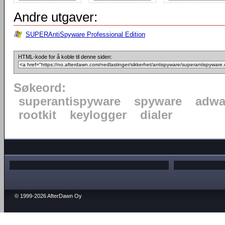
Andre utgaver:
SUPERAntiSpyware Professional Edition
HTML-kode for å koble til denne siden:
Søkeord:
superantispyware
spyware
adwa
rootkit
keylogger
dialer
© 1999-2026 AfterDawn Oy