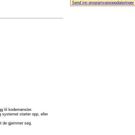
Send inn programvareoppdateringer
egg til kodemønster.
 systemet starter opp, eller
met de gjemmer seg.