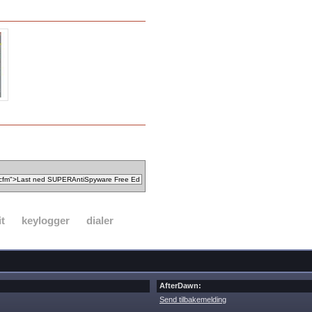
it
keylogger
dialer
AfterDawn:
Send tilbakemelding