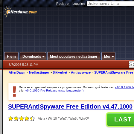
Registrer
|
Logg inn:
Hjem
Downloads
Mest populære nedlastinger
Mer
8/7/2026 5:28:11 PM
AfterDawn
>
Nedlastinger
>
Sikkerhet
>
Antispyware
>
SUPERAntiSpyware Free E
Dette er en gammel versjon av programvaren. Du kan også laste ned
v10.0.1206 (si
eller
v6.0.1090 Pre-Release (siste betaversjon)
.
SUPERAntiSpyware Free Edition v4.47.1000
LAST
Vista / Win10 / Win7 / Win8 / WinXP