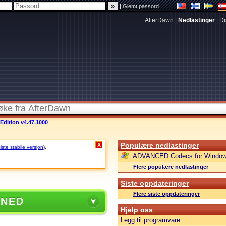
|
Glemt passord
AfterDawn
|
Nedlastinger
|
Di
dition v4.47.1000
Populære nedlastinger
X
ste stabile versjon)
.
ADVANCED Codecs for Window
Flere populære nedlastinger
Siste oppdateringer
Flere siste oppdateringer
 NED
Hjelp oss
Legg til programvare