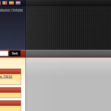
skusjon
|
Nyheter
s 7/8/10