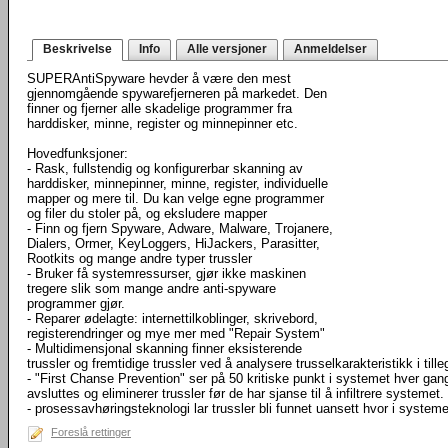
Beskrivelse
Info
Alle versjoner
Anmeldelser
SUPERAntiSpyware hevder å være den mest
gjennomgående spywarefjerneren på markedet. Den
finner og fjerner alle skadelige programmer fra
harddisker, minne, register og minnepinner etc.
Hovedfunksjoner:
- Rask, fullstendig og konfigurerbar skanning av
harddisker, minnepinner, minne, register, individuelle
mapper og mere til. Du kan velge egne programmer
og filer du stoler på, og eksludere mapper
- Finn og fjern Spyware, Adware, Malware, Trojanere,
Dialers, Ormer, KeyLoggers, HiJackers, Parasitter,
Rootkits og mange andre typer trussler
- Bruker få systemressurser, gjør ikke maskinen
tregere slik som mange andre anti-spyware
programmer gjør.
- Reparer ødelagte: internettilkoblinger, skrivebord,
registerendringer og mye mer med "Repair System"
- Multidimensjonal skanning finner eksisterende
trussler og fremtidige trussler ved å analysere trusselkarakteristikk i till
- "First Chanse Prevention" ser på 50 kritiske punkt i systemet hver gang
avsluttes og eliminerer trussler før de har sjanse til å infiltrere systemet.
- prosessavhøringsteknologi lar trussler bli funnet uansett hvor i syste
Foreslå rettinger