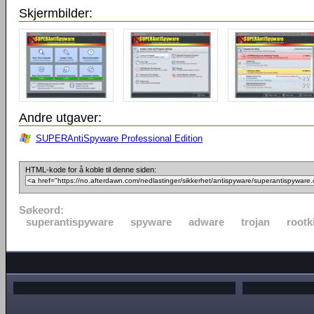
Skjermbilder:
Andre utgaver:
SUPERAntiSpyware Professional Edition
HTML-kode for å koble til denne siden:
Søkeord:
superantispyware
spyware
adware
trojan
rootk