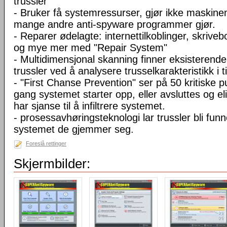
trussler
- Bruker få systemressurser, gjør ikke maskine
mange andre anti-spyware programmer gjør.
- Reparer ødelagte: internettilkoblinger, skriveb
og mye mer med "Repair System"
- Multidimensjonal skanning finner eksisterende
trussler ved å analysere trusselkarakteristikk i t
- "First Chanse Prevention" ser på 50 kritiske p
gang systemet starter opp, eller avsluttes og el
har sjanse til å infiltrere systemet.
- prosessavhøringsteknologi lar trussler bli funn
systemet de gjemmer seg.
Foreslå rettinger
Skjermbilder: