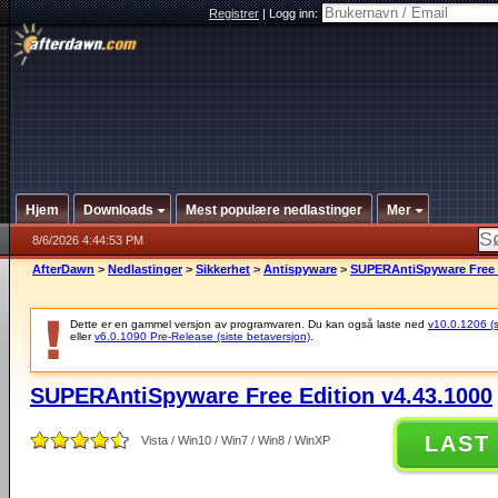
Registrer
|
Logg inn:
Hjem
Downloads
Mest populære nedlastinger
Mer
8/6/2026 4:44:53 PM
AfterDawn
>
Nedlastinger
>
Sikkerhet
>
Antispyware
>
SUPERAntiSpyware Free E
Dette er en gammel versjon av programvaren. Du kan også laste ned
v10.0.1206 (si
eller
v6.0.1090 Pre-Release (siste betaversjon)
.
SUPERAntiSpyware Free Edition v4.43.1000
LAST
Vista / Win10 / Win7 / Win8 / WinXP