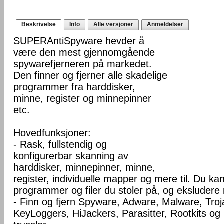
Beskrivelse
Info
Alle versjoner
Anmeldelser
SUPERAntiSpyware hevder å
være den mest gjennomgående
spywarefjerneren på markedet.
Den finner og fjerner alle skadelige
programmer fra harddisker,
minne, register og minnepinner
etc.
Hovedfunksjoner:
- Rask, fullstendig og
konfigurerbar skanning av
harddisker, minnepinner, minne,
register, individuelle mapper og mere til. Du ka
programmer og filer du stoler på, og eksluder
- Finn og fjern Spyware, Adware, Malware, Troj
KeyLoggers, HiJackers, Parasitter, Rootkits o