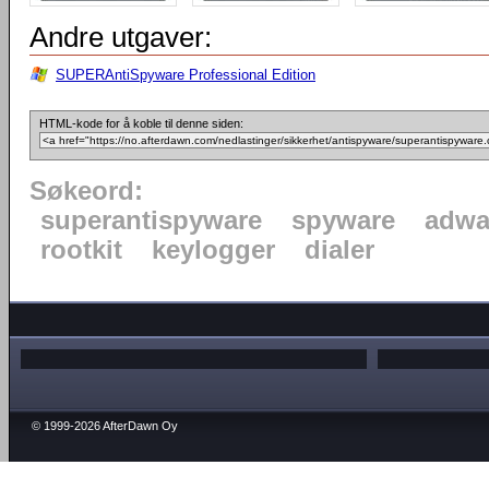
Andre utgaver:
SUPERAntiSpyware Professional Edition
HTML-kode for å koble til denne siden:
Søkeord:
superantispyware
spyware
adwa
rootkit
keylogger
dialer
© 1999-2026 AfterDawn Oy