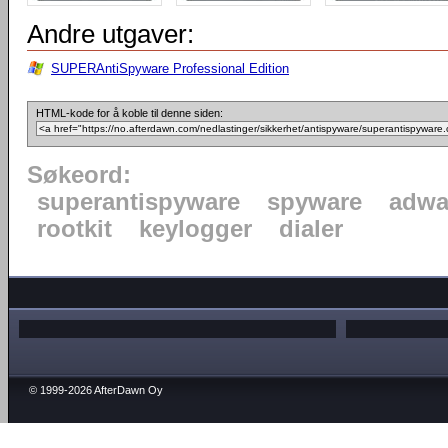
Andre utgaver:
SUPERAntiSpyware Professional Edition
HTML-kode for å koble til denne siden:
Søkeord:
superantispyware
spyware
adwa
rootkit
keylogger
dialer
© 1999-2026 AfterDawn Oy