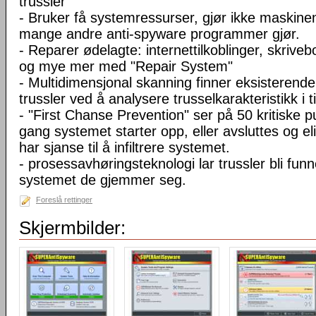
trussler
- Bruker få systemressurser, gjør ikke maskine
mange andre anti-spyware programmer gjør.
- Reparer ødelagte: internettilkoblinger, skriveb
og mye mer med "Repair System"
- Multidimensjonal skanning finner eksisterende
trussler ved å analysere trusselkarakteristikk i t
- "First Chanse Prevention" ser på 50 kritiske p
gang systemet starter opp, eller avsluttes og el
har sjanse til å infiltrere systemet.
- prosessavhøringsteknologi lar trussler bli funn
systemet de gjemmer seg.
Foreslå rettinger
Skjermbilder: