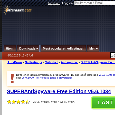
Registrer
|
Logg inn:
Hjem
Downloads
Mest populære nedlastinger
Mer
8/8/2026 5:13:46 AM
AfterDawn
>
Nedlastinger
>
Sikkerhet
>
Antispyware
>
SUPERAntiSpyware Free E
Dette er en gammel versjon av programvaren. Du kan også laste ned
v10.0.1206 (si
eller
v6.0.1090 Pre-Release (siste betaversjon)
.
SUPERAntiSpyware Free Edition v5.6.1034
LAST
Vista / Win10 / Win7 / Win8 / WinXP