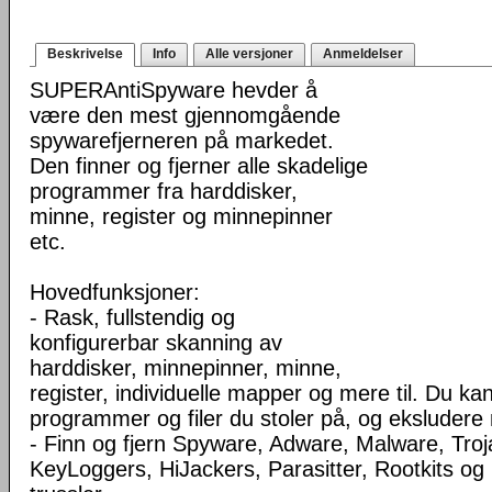
Beskrivelse
Info
Alle versjoner
Anmeldelser
SUPERAntiSpyware hevder å
være den mest gjennomgående
spywarefjerneren på markedet.
Den finner og fjerner alle skadelige
programmer fra harddisker,
minne, register og minnepinner
etc.
Hovedfunksjoner:
- Rask, fullstendig og
konfigurerbar skanning av
harddisker, minnepinner, minne,
register, individuelle mapper og mere til. Du ka
programmer og filer du stoler på, og eksluder
- Finn og fjern Spyware, Adware, Malware, Troj
KeyLoggers, HiJackers, Parasitter, Rootkits o