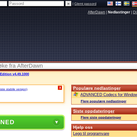
|
Glemt passord
AfterDawn
|
Nedlastinger
|
Di
dition v4.49.1000
Populære nedlastinger
X
ste stabile versjon)
.
ADVANCED Codecs for Window
Flere populære nedlastinger
Siste oppdateringer
Flere siste oppdateringer
 NED
Hjelp oss
Legg til programvare