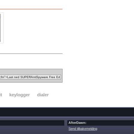
it
keylogger
dialer
AfterDawn:
Send tilbakemelding