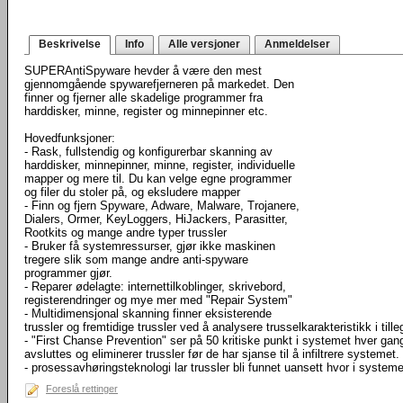
Beskrivelse
Info
Alle versjoner
Anmeldelser
SUPERAntiSpyware hevder å være den mest
gjennomgående spywarefjerneren på markedet. Den
finner og fjerner alle skadelige programmer fra
harddisker, minne, register og minnepinner etc.
Hovedfunksjoner:
- Rask, fullstendig og konfigurerbar skanning av
harddisker, minnepinner, minne, register, individuelle
mapper og mere til. Du kan velge egne programmer
og filer du stoler på, og eksludere mapper
- Finn og fjern Spyware, Adware, Malware, Trojanere,
Dialers, Ormer, KeyLoggers, HiJackers, Parasitter,
Rootkits og mange andre typer trussler
- Bruker få systemressurser, gjør ikke maskinen
tregere slik som mange andre anti-spyware
programmer gjør.
- Reparer ødelagte: internettilkoblinger, skrivebord,
registerendringer og mye mer med "Repair System"
- Multidimensjonal skanning finner eksisterende
trussler og fremtidige trussler ved å analysere trusselkarakteristikk i till
- "First Chanse Prevention" ser på 50 kritiske punkt i systemet hver gang
avsluttes og eliminerer trussler før de har sjanse til å infiltrere systemet.
- prosessavhøringsteknologi lar trussler bli funnet uansett hvor i syste
Foreslå rettinger