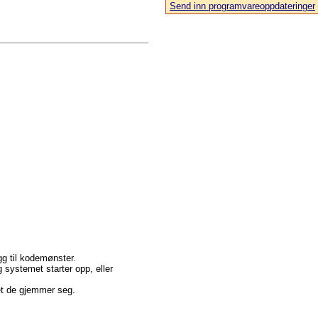
Send inn programvareoppdateringer
egg til kodemønster.
 systemet starter opp, eller
met de gjemmer seg.