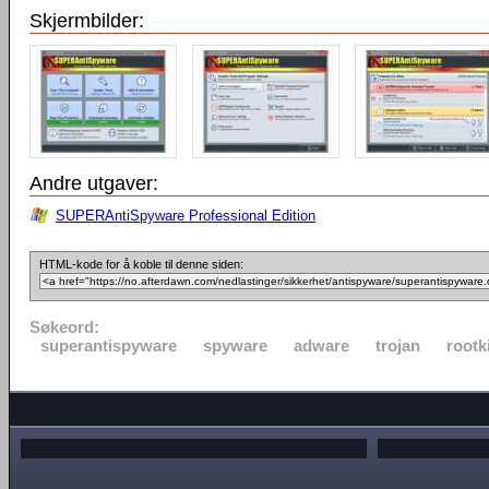
Skjermbilder:
Andre utgaver:
SUPERAntiSpyware Professional Edition
HTML-kode for å koble til denne siden:
Søkeord:
superantispyware
spyware
adware
trojan
rootk