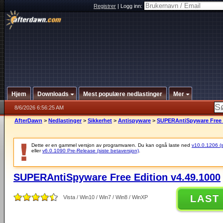
Registrer
|
Logg inn:
Hjem
Downloads
Mest populære nedlastinger
Mer
8/6/2026 6:56:25 AM
AfterDawn
>
Nedlastinger
>
Sikkerhet
>
Antispyware
>
SUPERAntiSpyware Free E
Dette er en gammel versjon av programvaren. Du kan også laste ned
v10.0.1206 (si
eller
v6.0.1090 Pre-Release (siste betaversjon)
.
SUPERAntiSpyware Free Edition v4.49.1000
LAST
Vista / Win10 / Win7 / Win8 / WinXP