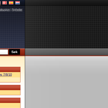
skusjon
|
Nyheter
s 7/8/10