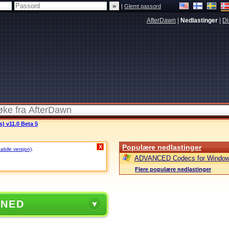
|
Glemt passord
AfterDawn
|
Nedlastinger
|
Di
s) v11.0 Beta 5
Populære nedlastinger
X
tabile versjon)
.
ADVANCED Codecs for Window
Flere populære nedlastinger
 NED