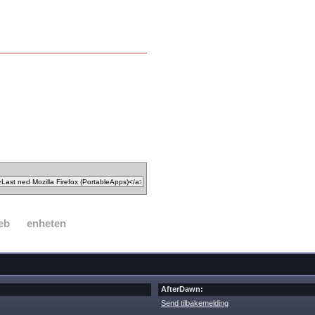
eb
enheten
AfterDawn:
Send tilbakemelding