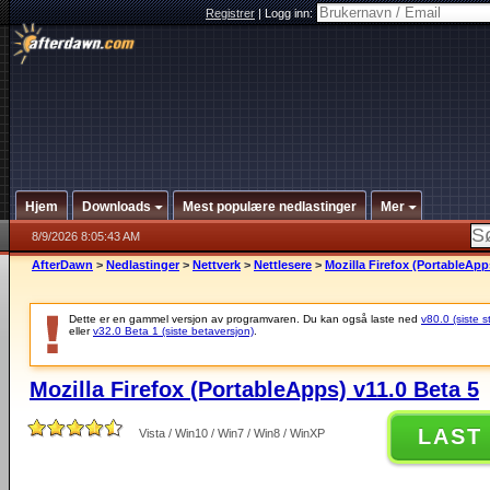
Registrer
|
Logg inn:
Hjem
Downloads
Mest populære nedlastinger
Mer
8/9/2026 8:05:43 AM
AfterDawn
>
Nedlastinger
>
Nettverk
>
Nettlesere
>
Mozilla Firefox (PortableApp
Dette er en gammel versjon av programvaren. Du kan også laste ned
v80.0 (siste s
eller
v32.0 Beta 1 (siste betaversjon)
.
Mozilla Firefox (PortableApps) v11.0 Beta 5
LAST
Vista / Win10 / Win7 / Win8 / WinXP