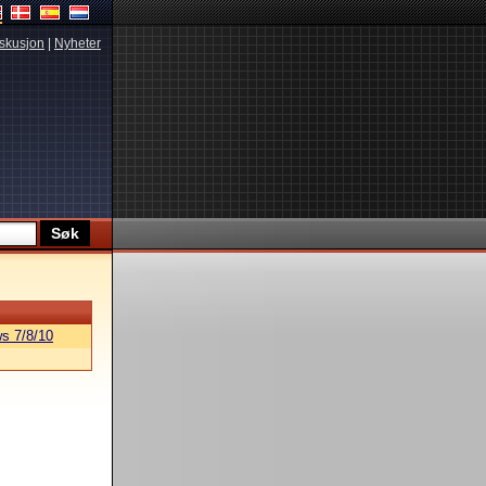
skusjon
|
Nyheter
s 7/8/10