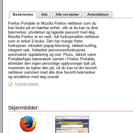
Beskrivelse
Info
Alle versjoner
Anmeldelser
Firefox Portable er Mozilla Firefox nettleser som du
kan bruke på en bærbar enhet, slik at du kan ta dine
bokmerker, utvidelser og lagrede passord med deg.
Mozilla Firefox er en rask, full funksjonalitet nettleser
som er enkel å bruke. Den har mange flotte
funksjoner, inkludert popup-blocking, tabbed-surfing,
integrert søk, forbedret personvernfunksjoner,
automatisk oppdatering og mer. Pluss, takket være
PortableApps bærerakett samlet i Firefox Portable,
etterlater den ingen personlige opplysninger bak på
maskinen du kjører den på, så du kan ta din favoritt
nettleser sammen med alle dine favoritt-bokmerker
og utvidelser med deg overalt.
Foreslå rettinger
Skjermbilder: