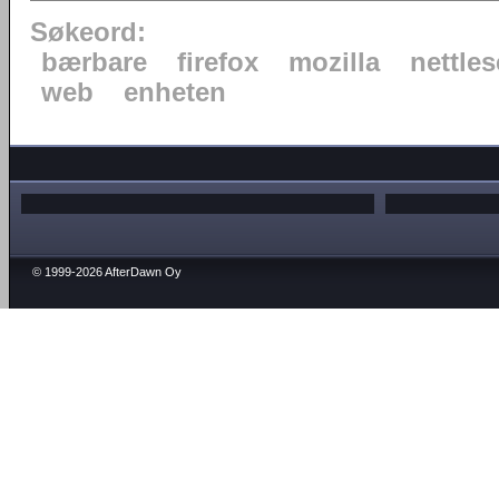
Søkeord:
bærbare
firefox
mozilla
nettles
web
enheten
© 1999-2026 AfterDawn Oy