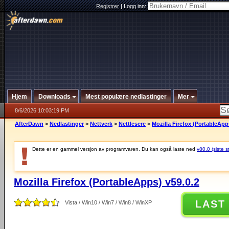
Registrer
|
Logg inn:
Hjem
Downloads
Mest populære nedlastinger
Mer
8/6/2026 10:03:19 PM
AfterDawn
>
Nedlastinger
>
Nettverk
>
Nettlesere
>
Mozilla Firefox (PortableApp
Dette er en gammel versjon av programvaren. Du kan også laste ned
v80.0 (siste s
Mozilla Firefox (PortableApps) v59.0.2
LAST
Vista / Win10 / Win7 / Win8 / WinXP