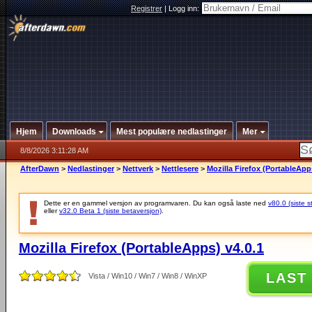
Registrer
|
Logg inn:
Hjem
Downloads
Mest populære nedlastinger
Mer
8/8/2026 3:11:28 AM
AfterDawn
>
Nedlastinger
>
Nettverk
>
Nettlesere
>
Mozilla Firefox (PortableApp
Dette er en gammel versjon av programvaren. Du kan også laste ned
v80.0 (siste s
eller
v32.0 Beta 1 (siste betaversjon)
.
Mozilla Firefox (PortableApps) v4.0.1
LAST
Vista / Win10 / Win7 / Win8 / WinXP