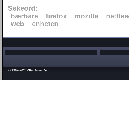
Søkeord:
bærbare
firefox
mozilla
nettles
web
enheten
© 1999-2026 AfterDawn Oy