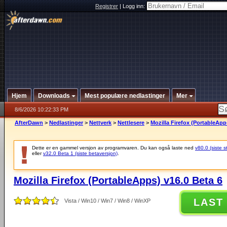
Registrer
|
Logg inn:
Hjem
Downloads
Mest populære nedlastinger
Mer
8/6/2026 10:22:33 PM
AfterDawn
>
Nedlastinger
>
Nettverk
>
Nettlesere
>
Mozilla Firefox (PortableApp
Dette er en gammel versjon av programvaren. Du kan også laste ned
v80.0 (siste s
eller
v32.0 Beta 1 (siste betaversjon)
.
Mozilla Firefox (PortableApps) v16.0 Beta 6
LAST
Vista / Win10 / Win7 / Win8 / WinXP