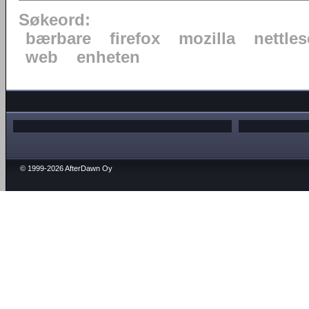
Søkeord:
bærbare
firefox
mozilla
nettles
web
enheten
© 1999-2026 AfterDawn Oy