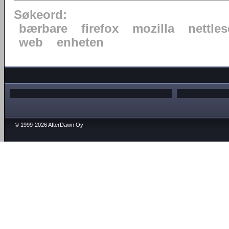
Søkeord:
bærbare
firefox
mozilla
nettles
web
enheten
© 1999-2026 AfterDawn Oy