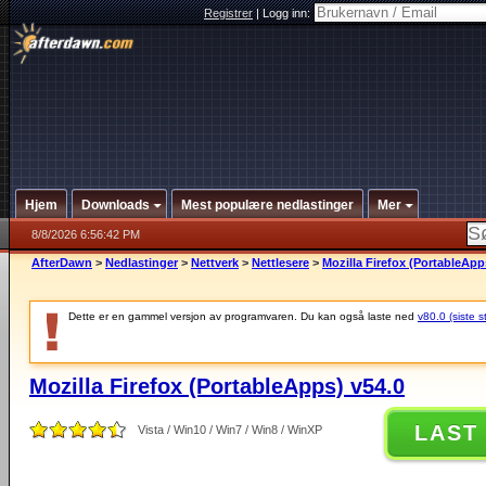
Registrer
|
Logg inn:
Hjem
Downloads
Mest populære nedlastinger
Mer
8/8/2026 6:56:42 PM
AfterDawn
>
Nedlastinger
>
Nettverk
>
Nettlesere
>
Mozilla Firefox (PortableApp
Dette er en gammel versjon av programvaren. Du kan også laste ned
v80.0 (siste s
Mozilla Firefox (PortableApps) v54.0
LAST
Vista / Win10 / Win7 / Win8 / WinXP