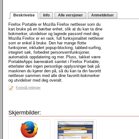
Beskrivelse
Info
Alle versjoner
Anmeldelser
Firefox Portable er Mozilla Firefox nettleser som du
kan bruke på en bærbar enhet, slik at du kan ta dine
bokmerker, utvidelser og lagrede passord med deg.
Mozilla Firefox er en rask, full funksjonalitet nettleser
som er enkel å bruke. Den har mange flotte
funksjoner, inkludert popup-blocking, tabbed-surfing,
integrert søk, forbedret personvernfunksjoner,
automatisk oppdatering og mer. Pluss, takket være
PortableApps bærerakett samlet i Firefox Portable,
etterlater den ingen personlige opplysninger bak på
maskinen du kjører den på, så du kan ta din favoritt
nettleser sammen med alle dine favoritt-bokmerker
og utvidelser med deg overalt.
Foreslå rettinger
Skjermbilder: