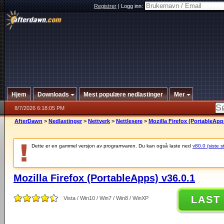
Registrer
|
Logg inn:
Hjem
Downloads
Mest populære nedlastinger
Mer
8/7/2026 6:18:05 PM
AfterDawn
>
Nedlastinger
>
Nettverk
>
Nettlesere
>
Mozilla Firefox (PortableApp
Dette er en gammel versjon av programvaren. Du kan også laste ned
v80.0 (siste s
Mozilla Firefox (PortableApps) v36.0.1
LAST
Vista / Win10 / Win7 / Win8 / WinXP