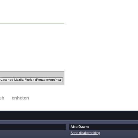
eb
enheten
AfterDawn:
Send tilbakemelding