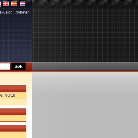
skusjon
|
Nyheter
s 7/8/10