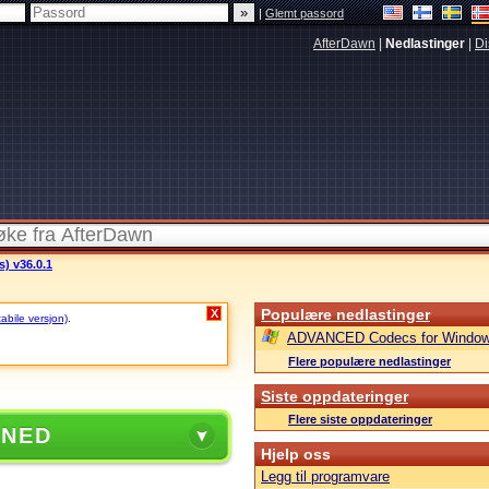
|
Glemt passord
AfterDawn
|
Nedlastinger
|
Di
s) v36.0.1
Populære nedlastinger
X
tabile versjon)
.
ADVANCED Codecs for Window
Flere populære nedlastinger
Siste oppdateringer
Flere siste oppdateringer
 NED
Hjelp oss
Legg til programvare