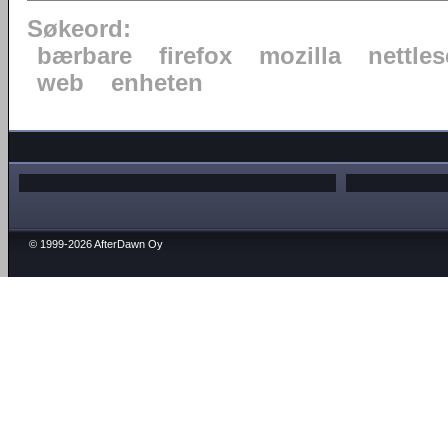
Søkeord:
bærbare
firefox
mozilla
nettles
web
enheten
© 1999-2026 AfterDawn Oy