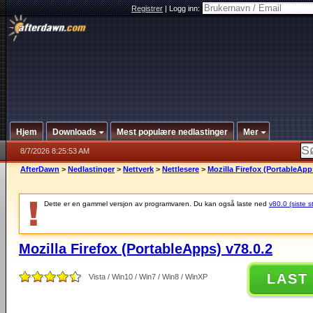
Registrer
|
Logg inn:
Hjem
Downloads
Mest populære nedlastinger
Mer
8/7/2026 8:25:53 AM
AfterDawn
>
Nedlastinger
>
Nettverk
>
Nettlesere
>
Mozilla Firefox (PortableApp
Dette er en gammel versjon av programvaren. Du kan også laste ned
v80.0 (siste s
Mozilla Firefox (PortableApps) v78.0.2
LAST
Vista / Win10 / Win7 / Win8 / WinXP