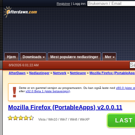
Registrer
|
Logg inn:
Hjem
Downloads
Mest populære nedlastinger
Mer
8/9/2026 6:01:22 AM
AfterDawn
>
Nedlastinger
>
Nettverk
>
Nettlesere
>
Mozilla Firefox (PortableApps
Dette er en gammel versjon av programvaren. Du kan også laste ned
v80.0 (siste s
eller
v32.0 Beta 1 (siste betaversjon)
.
Mozilla Firefox (PortableApps) v2.0.0.11
LAST
Vista / Win10 / Win7 / Win8 / WinXP