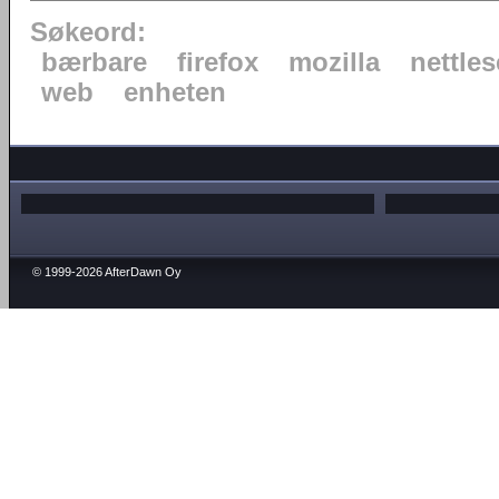
Søkeord:
bærbare
firefox
mozilla
nettles
web
enheten
© 1999-2026 AfterDawn Oy