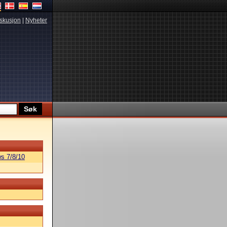
skusjon
|
Nyheter
s 7/8/10