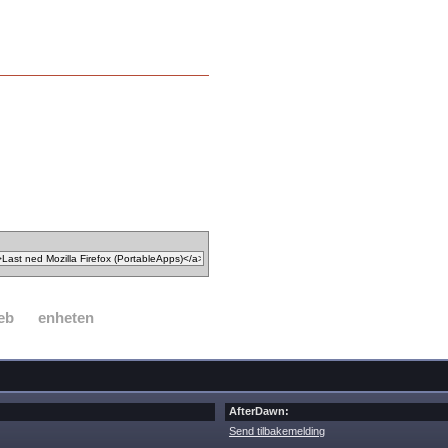
eb
enheten
AfterDawn:
Send tilbakemelding