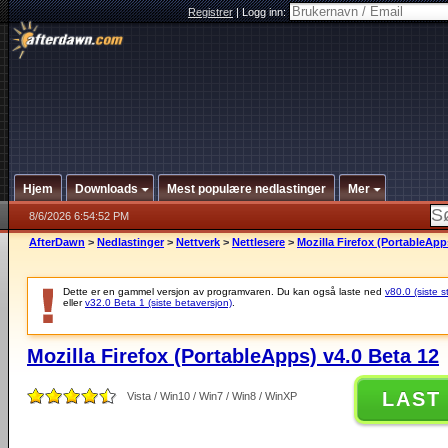
Registrer
|
Logg inn:
Hjem
Downloads
Mest populære nedlastinger
Mer
8/6/2026 6:54:52 PM
AfterDawn
>
Nedlastinger
>
Nettverk
>
Nettlesere
>
Mozilla Firefox (PortableApp
Dette er en gammel versjon av programvaren. Du kan også laste ned
v80.0 (siste s
eller
v32.0 Beta 1 (siste betaversjon)
.
Mozilla Firefox (PortableApps) v4.0 Beta 12
LAST
Vista / Win10 / Win7 / Win8 / WinXP