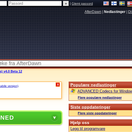
|
Glemt passord
AfterDawn
|
Nedlastinger
|
Di
s) v4.0 Beta 12
Populære nedlastinger
X
tabile versjon)
.
ADVANCED Codecs for Window
Flere populære nedlastinger
Siste oppdateringer
Flere siste oppdateringer
 NED
Hjelp oss
Legg til programvare