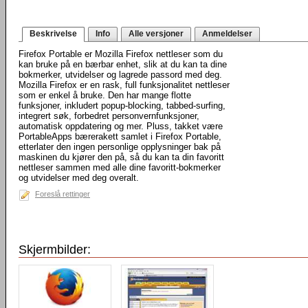
Beskrivelse
Info
Alle versjoner
Anmeldelser
Firefox Portable er Mozilla Firefox nettleser som du
kan bruke på en bærbar enhet, slik at du kan ta dine
bokmerker, utvidelser og lagrede passord med deg.
Mozilla Firefox er en rask, full funksjonalitet nettleser
som er enkel å bruke. Den har mange flotte
funksjoner, inkludert popup-blocking, tabbed-surfing,
integrert søk, forbedret personvernfunksjoner,
automatisk oppdatering og mer. Pluss, takket være
PortableApps bærerakett samlet i Firefox Portable,
etterlater den ingen personlige opplysninger bak på
maskinen du kjører den på, så du kan ta din favoritt
nettleser sammen med alle dine favoritt-bokmerker
og utvidelser med deg overalt.
Foreslå rettinger
Skjermbilder: