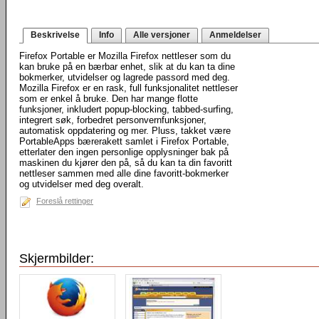
Beskrivelse
Info
Alle versjoner
Anmeldelser
Firefox Portable er Mozilla Firefox nettleser som du
kan bruke på en bærbar enhet, slik at du kan ta dine
bokmerker, utvidelser og lagrede passord med deg.
Mozilla Firefox er en rask, full funksjonalitet nettleser
som er enkel å bruke. Den har mange flotte
funksjoner, inkludert popup-blocking, tabbed-surfing,
integrert søk, forbedret personvernfunksjoner,
automatisk oppdatering og mer. Pluss, takket være
PortableApps bærerakett samlet i Firefox Portable,
etterlater den ingen personlige opplysninger bak på
maskinen du kjører den på, så du kan ta din favoritt
nettleser sammen med alle dine favoritt-bokmerker
og utvidelser med deg overalt.
Foreslå rettinger
Skjermbilder: