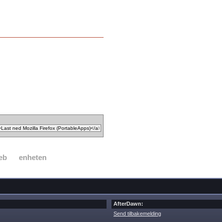
eb
enheten
AfterDawn:
Send tilbakemelding