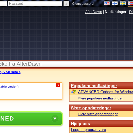
|
Glemt passord
AfterDawn
|
Nedlastinger
|
Di
s) v7.0 Beta 4
Populære nedlastinger
X
tabile versjon)
.
ADVANCED Codecs for Window
Flere populære nedlastinger
Siste oppdateringer
Flere siste oppdateringer
 NED
Hjelp oss
Legg til programvare