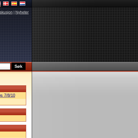
skusjon
|
Nyheter
s 7/8/10