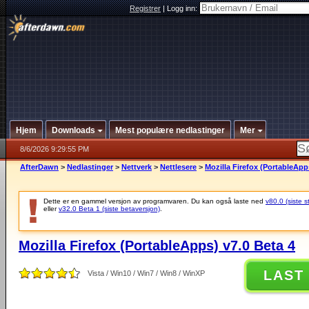
Registrer
|
Logg inn:
Hjem
Downloads
Mest populære nedlastinger
Mer
8/6/2026 9:29:55 PM
AfterDawn
>
Nedlastinger
>
Nettverk
>
Nettlesere
>
Mozilla Firefox (PortableApp
Dette er en gammel versjon av programvaren. Du kan også laste ned
v80.0 (siste s
eller
v32.0 Beta 1 (siste betaversjon)
.
Mozilla Firefox (PortableApps) v7.0 Beta 4
LAST
Vista / Win10 / Win7 / Win8 / WinXP