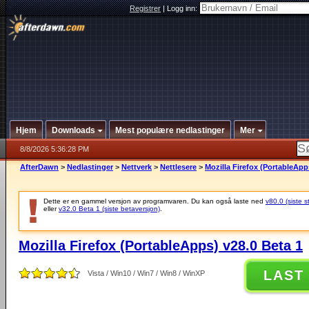
Registrer
|
Logg inn:
Hjem
Downloads
Mest populære nedlastinger
Mer
8/8/2026 5:36:28 PM
AfterDawn
>
Nedlastinger
>
Nettverk
>
Nettlesere
>
Mozilla Firefox (PortableApp
Dette er en gammel versjon av programvaren. Du kan også laste ned
v80.0 (siste s
eller
v32.0 Beta 1 (siste betaversjon)
.
Mozilla Firefox (PortableApps) v28.0 Beta 1
LAST
Vista / Win10 / Win7 / Win8 / WinXP