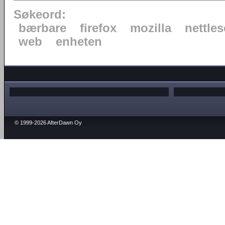
Søkeord:
bærbare
firefox
mozilla
nettles
web
enheten
© 1999-2026 AfterDawn Oy