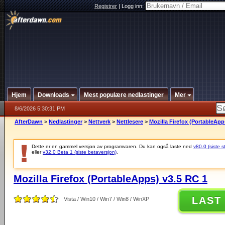
Registrer
|
Logg inn:
Hjem
Downloads
Mest populære nedlastinger
Mer
8/6/2026 5:30:31 PM
AfterDawn
>
Nedlastinger
>
Nettverk
>
Nettlesere
>
Mozilla Firefox (PortableApp
Dette er en gammel versjon av programvaren. Du kan også laste ned
v80.0 (siste s
eller
v32.0 Beta 1 (siste betaversjon)
.
Mozilla Firefox (PortableApps) v3.5 RC 1
LAST
Vista / Win10 / Win7 / Win8 / WinXP