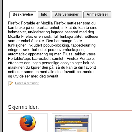
Beskrivelse
Info
Alle versjoner
Anmeldelser
Firefox Portable er Mozilla Firefox nettleser som du
kan bruke på en bærbar enhet, slik at du kan ta dine
bokmerker, utvidelser og lagrede passord med deg.
Mozilla Firefox er en rask, full funksjonalitet nettleser
som er enkel å bruke. Den har mange flotte
funksjoner, inkludert popup-blocking, tabbed-surfing,
integrert søk, forbedret personvernfunksjoner,
automatisk oppdatering og mer. Pluss, takket være
PortableApps bærerakett samlet i Firefox Portable,
etterlater den ingen personlige opplysninger bak på
maskinen du kjører den på, så du kan ta din favoritt
nettleser sammen med alle dine favoritt-bokmerker
og utvidelser med deg overalt.
Foreslå rettinger
Skjermbilder: