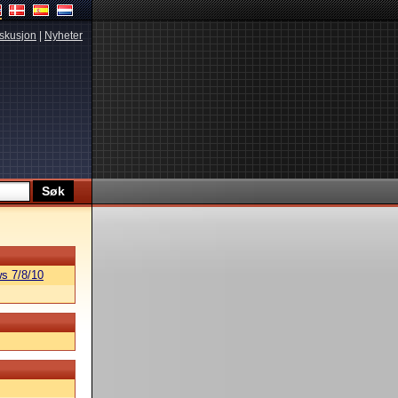
skusjon
|
Nyheter
s 7/8/10