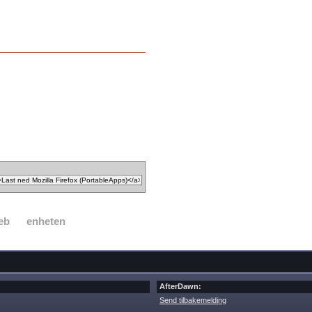
eb
enheten
AfterDawn:
Send tilbakemelding