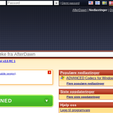
|
Glemt passord
AfterDawn
|
Nedlastinger
|
Di
s) v3.5 RC 1
Populære nedlastinger
X
tabile versjon)
.
ADVANCED Codecs for Window
Flere populære nedlastinger
Siste oppdateringer
Flere siste oppdateringer
 NED
Hjelp oss
Legg til programvare