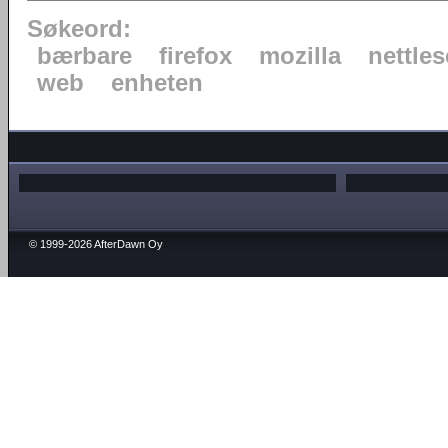
Søkeord:
bærbare
firefox
mozilla
nettles
web
enheten
© 1999-2026 AfterDawn Oy