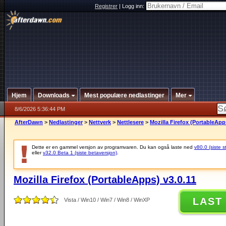
Registrer
|
Logg inn:
Hjem
Downloads
Mest populære nedlastinger
Mer
8/6/2026 5:36:44 PM
AfterDawn
>
Nedlastinger
>
Nettverk
>
Nettlesere
>
Mozilla Firefox (PortableApp
Dette er en gammel versjon av programvaren. Du kan også laste ned
v80.0 (siste s
eller
v32.0 Beta 1 (siste betaversjon)
.
Mozilla Firefox (PortableApps) v3.0.11
LAST
Vista / Win10 / Win7 / Win8 / WinXP