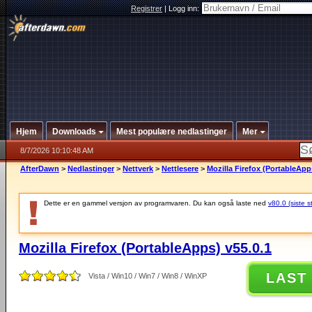
Registrer
|
Logg inn:
Hjem
Downloads
Mest populære nedlastinger
Mer
8/7/2026 10:10:48 AM
AfterDawn
>
Nedlastinger
>
Nettverk
>
Nettlesere
>
Mozilla Firefox (PortableApp
Dette er en gammel versjon av programvaren. Du kan også laste ned
v80.0 (siste s
Mozilla Firefox (PortableApps) v55.0.1
LAST
Vista / Win10 / Win7 / Win8 / WinXP