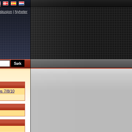
skusjon
|
Nyheter
s 7/8/10