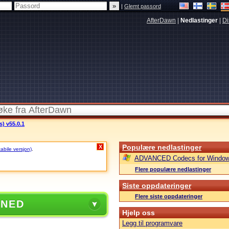
|
Glemt passord
AfterDawn
|
Nedlastinger
|
Di
s) v55.0.1
Populære nedlastinger
X
tabile versjon)
.
ADVANCED Codecs for Window
Flere populære nedlastinger
Siste oppdateringer
Flere siste oppdateringer
 NED
Hjelp oss
Legg til programvare