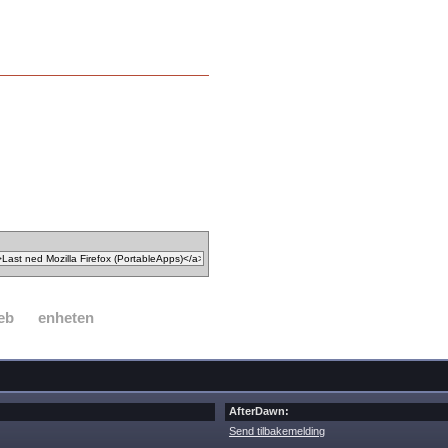
eb
enheten
AfterDawn:
Send tilbakemelding