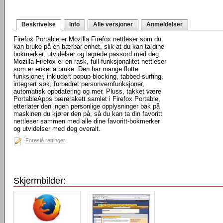
Beskrivelse
Info
Alle versjoner
Anmeldelser
Firefox Portable er Mozilla Firefox nettleser som du
kan bruke på en bærbar enhet, slik at du kan ta dine
bokmerker, utvidelser og lagrede passord med deg.
Mozilla Firefox er en rask, full funksjonalitet nettleser
som er enkel å bruke. Den har mange flotte
funksjoner, inkludert popup-blocking, tabbed-surfing,
integrert søk, forbedret personvernfunksjoner,
automatisk oppdatering og mer. Pluss, takket være
PortableApps bærerakett samlet i Firefox Portable,
etterlater den ingen personlige opplysninger bak på
maskinen du kjører den på, så du kan ta din favoritt
nettleser sammen med alle dine favoritt-bokmerker
og utvidelser med deg overalt.
Foreslå rettinger
Skjermbilder: