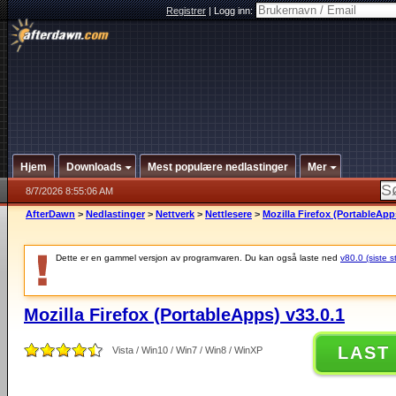
Registrer
|
Logg inn:
Hjem
Downloads
Mest populære nedlastinger
Mer
8/7/2026 8:55:06 AM
AfterDawn
>
Nedlastinger
>
Nettverk
>
Nettlesere
>
Mozilla Firefox (PortableApp
Dette er en gammel versjon av programvaren. Du kan også laste ned
v80.0 (siste s
Mozilla Firefox (PortableApps) v33.0.1
LAST
Vista / Win10 / Win7 / Win8 / WinXP