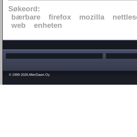
Søkeord:
bærbare
firefox
mozilla
nettles
web
enheten
© 1999-2026 AfterDawn Oy