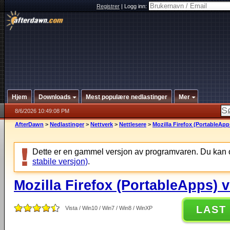
Registrer
|
Logg inn:
Hjem
Downloads
Mest populære nedlastinger
Mer
8/6/2026 10:49:08 PM
AfterDawn
>
Nedlastinger
>
Nettverk
>
Nettlesere
>
Mozilla Firefox (PortableApp
Dette er en gammel versjon av programvaren. Du kan 
stabile versjon)
.
Mozilla Firefox (PortableApps) v
LAST
Vista / Win10 / Win7 / Win8 / WinXP