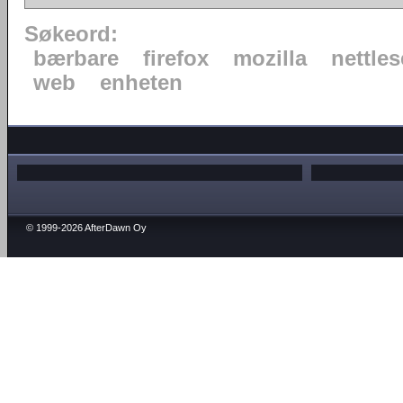
Søkeord:
bærbare
firefox
mozilla
nettles
web
enheten
© 1999-2026 AfterDawn Oy